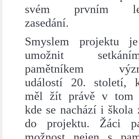
svém prvním le
zasedání.
Smyslem projektu j
umožnit setká
pamětníkem význ
událostí 20. století, 
měl žít právě v tom 
kde se nachází i škola
do projektu. Žáci p
možnost nejen s pam