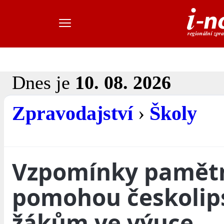
Dnes je
10. 08. 2026
Zpravodajství
›
Školy
Vzpomínky pamět
pomohou českoli
žákům ve výuce