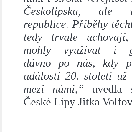
Českolipsku, ale
republice. Příběhy těcht
tedy trvale uchovají
mohly využívat i g
dávno po nás, kdy p
událostí 20. století u
mezi námi,“
uvedla s
České Lípy Jitka Volfov