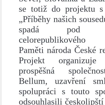
se totiž do projektu 
„Příběhy našich soused
spadá pod akt
celorepublikového p
Paměti národa České re
Projekt organizuje
prospěšná společno
Bellum, uzavření sm
spolupráci s touto spo
odsouhlasili českolipští