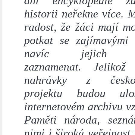
ani encyklopedie 
historii neřekne více.
radost, že žáci mají m
potkat se zajímavými 
navíc jejich p
zaznamenat. Jelikož
nahrávky z českol
projektu budou ul
internetovém archivu v
Paměti národa, sezn
nimi i široká veřejnost