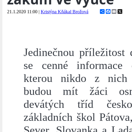
Share
Facebook
Email
X
21.1.2020 11:00
|
Kristýna Kňákal Brožová
Jedinečnou příležitost
se cenné informace 
kterou nikdo z nich 
budou mít žáci o
devátých tříd česko
základních škol Pátova
Sever, Slovanka a Lada