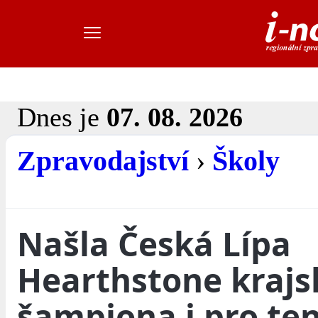
Dnes je
07. 08. 2026
Zpravodajství
›
Školy
Našla Česká Lípa
Hearthstone kraj
šampiona i pro ten