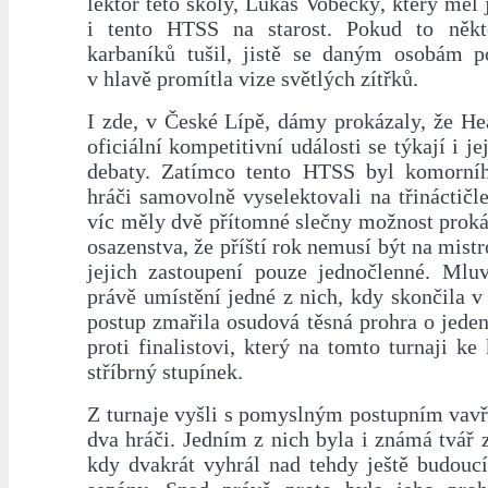
lektor této školy, Lukáš Vobecký, který měl j
i tento HTSS na starost. Pokud to někt
karbaníků tušil, jistě se daným osobám p
v hlavě promítla vize světlých zítřků.
I zde, v České Lípě, dámy prokázaly, že He
oficiální kompetitivní události se týkají i je
debaty. Zatímco tento HTSS byl komorníh
hráči samovolně vyselektovali na třináctičle
víc měly dvě přítomné slečny možnost proká
osazenstva, že příští rok nemusí být na mistr
jejich zastoupení pouze jednočlenné. Ml
právě umístění jedné z nich, kdy skončila v t
postup zmařila osudová těsná prohra o jeden
proti finalistovi, který na tomto turnaji ke
stříbrný stupínek.
Z turnaje vyšli s pomyslným postupním va
dva hráči. Jedním z nich byla i známá tvář 
kdy dvakrát vyhrál nad tehdy ještě budouc