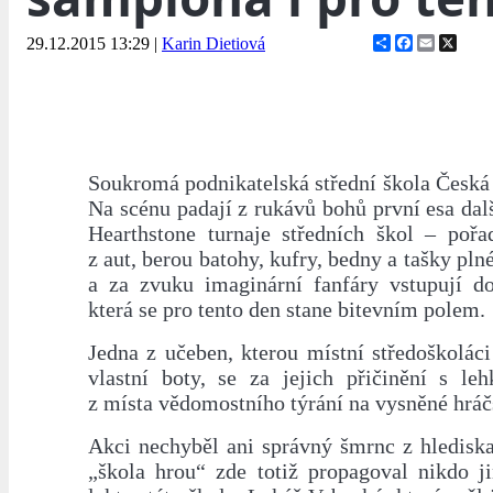
Share
Facebook
Email
X
29.12.2015 13:29
|
Karin Dietiová
Soukromá podnikatelská střední škola Česká 
Na scénu padají z rukávů bohů první esa dalš
Hearthstone turnaje středních škol – pořad
z aut, berou batohy, kufry, bedny a tašky pln
a za zvuku imaginární fanfáry vstupují d
která se pro tento den stane bitevním polem.
Jedna z učeben, kterou místní středoškoláci 
vlastní boty, se za jejich přičinění s leh
z místa vědomostního týrání na vysněné hráč
Akci nechyběl ani správný šmrnc z hledisk
„škola hrou“ zde totiž propagoval nikdo j