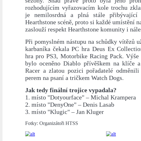
sezóny. Snad právě proto byla jeho proh
rozhodujícím vyřazovacím kole trochu zkl
je nemilosrdná a plná stále přibývající
Hearthstone scéně, proto si každé umístění n
zaslouží respekt Hearthstone komunity i nál
Při pomyslném nástupu na schůdky vítězů u
karbaníka čekala PC hra Deus Ex Collecti
hra pro PS3, Motorbike Racing Pack. Výše 
bylo oceněno Diablo přívěškem na klíče 
Racer a zlatou pozici pořadatelé odměnili
perem na psaní a tričkem Watch Dogs.
Jak tedy finální trojice vypadala?
1. místo "Dotyourface" – Michal Krampera
2. místo "DenyOne" – Denis Lasab
3. místo "Klugic" – Jan Kluger
Fotky: Organizátoři HTSS