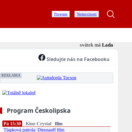
Program
Nemovitosti
svátek má
Lada
Sledujte nás na Facebooku
REKLAMA
Program Českolipska
Pá 15:30
Kino Crystal
film
Tlapková patrola: Dinosauří film