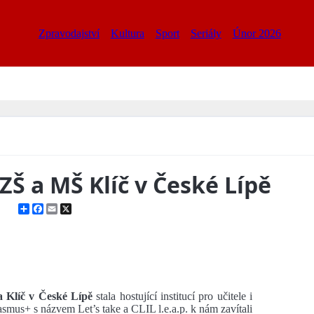
Zpravodajství
Kultura
Sport
Seriály
Únor 2026
ZŠ a MŠ Klíč v České Lípě
Share
Facebook
Email
X
 Klíč v České Lípě
stala hostující institucí pro učitele i
smus+ s názvem Let’s take a CLIL l.e.a.p. k nám zavítali