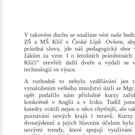
V takovém duchu se snažíme vést naše budo
ZŠ a MŠ Klíč v České Lípě. Ovšem, aby
prázdná slova, jde náš pedagogický sbor
žákům za vzor. I o letošních prázdninách
Klíči” otevřeli další dveře a vydali se v
technologií ve výuce.
A rozhodně to nebylo vzdělávání jen t
vynaložením velkého množství úsilí se Mgr.
opět podařilo nám příslušné kurzy zaříd
konkrétně v Anglii a v Irsku. Tudíž jsm
katedry vrátili nejen o něco chytřejší, ale ta
poznávání nových krajů i mravů. Kurzy 
dvoutýdenní a jejich hlavním účelem bylo
novými trendy, které spojují využívání 