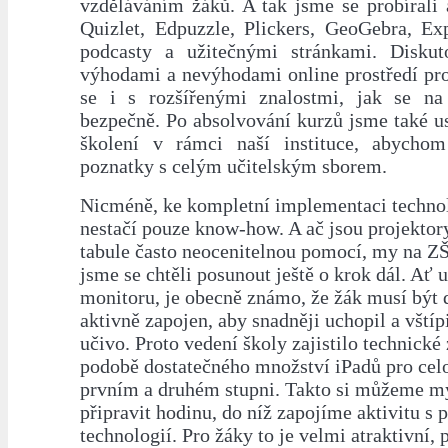
vzděláváním žáků. A tak jsme se probírali 
Quizlet, Edpuzzle, Plickers, GeoGebra, Exp
podcasty a užitečnými stránkami. Diskut
výhodami a nevýhodami online prostředí pro
se i s rozšířenými znalostmi, jak se na
bezpečně. Po absolvování kurzů jsme také us
školení v rámci naší instituce, abychom
poznatky s celým učitelským sborem.
Nicméně, ke kompletní implementaci techno
nestačí pouze know-how. A ač jsou projektory
tabule často neocenitelnou pomocí, my na Z
jsme se chtěli posunout ještě o krok dál. Ať u
monitoru, je obecně známo, že žák musí být
aktivně zapojen, aby snadněji uchopil a vštípi
učivo. Proto vedení školy zajistilo technické 
podobě dostatečného množství iPadů pro celo
prvním a druhém stupni. Takto si můžeme my,
připravit hodinu, do níž zapojíme aktivitu s
technologií. Pro žáky to je velmi atraktivní, 