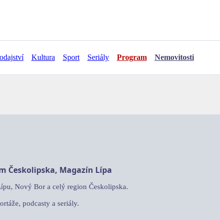
odajství
Kultura
Sport
Seriály
Program
Nemovitosti
am Českolipska, Magazín Lípa
Lípu, Nový Bor a celý region Českolipska.
ortáže, podcasty a seriály.