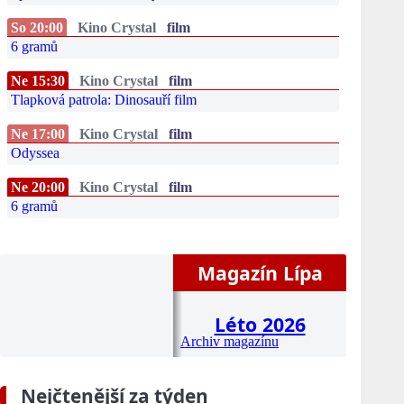
So 20:00
Kino Crystal
film
6 gramů
Ne 15:30
Kino Crystal
film
Tlapková patrola: Dinosauří film
Ne 17:00
Kino Crystal
film
Odyssea
Ne 20:00
Kino Crystal
film
6 gramů
Magazín Lípa
Léto 2026
Archiv magazínu
Nejčtenější za týden