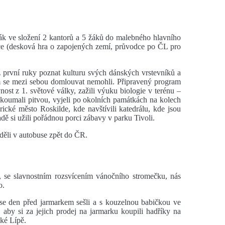
ák ve složení 2 kantorů a 5 žáků do malebného hlavního
ce (desková hra o zapojených zemí, průvodce po ČL pro
z první ruky poznat kulturu svých dánských vrstevníků a
m se mezi sebou domlouvat nemohli. Připravený program
vnost z 1. světové války, zažili výuku biologie v terénu –
zkoumali pitvou, vyjeli po okolních památkách na kolech
torické město Roskilde, kde navštívili katedrálu, kde jsou
adě si užili pořádnou porci zábavy v parku Tivoli.
eděli v autobuse zpět do ČR.
 se slavnostním rozsvícením vánočního stromečku, nás
o.
 se den před jarmarkem sešli a s kouzelnou babičkou ve
aby si za jejich prodej na jarmarku koupili hadříky na
ské Lípě.