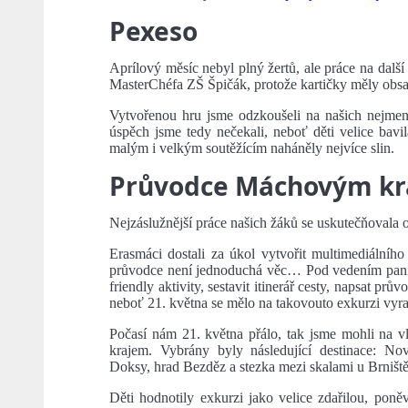
Pexeso
Aprílový měsíc nebyl plný žertů, ale práce na další
MasterChéfa ZŠ Špičák, protože kartičky měly obs
Vytvořenou hru jsme odzkoušeli na našich nejmen
úspěch jsme tedy nečekali, neboť děti velice bavi
malým i velkým soutěžícím naháněly nejvíce slin.
Průvodce Máchovým k
Nejzáslužnější práce našich žáků se uskutečňovala 
Erasmáci dostali za úkol vytvořit multimediálníh
průvodce není jednoduchá věc… Pod vedením paní uč
friendly aktivity, sestavit itinerář cesty, napsat pr
neboť 21. května se mělo na takovouto exkurzi vyra
Počasí nám 21. května přálo, tak jsme mohli na 
krajem. Vybrány byly následující destinace: No
Doksy, hrad Bezděz a stezka mezi skalami u Brniště
Děti hodnotily exkurzi jako velice zdařilou, poně