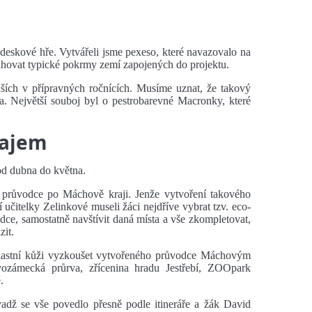
 deskové hře. Vytvářeli jsme pexeso, které navazovalo na
ahovat typické pokrmy zemí zapojených do projektu.
ších v přípravných ročnících. Musíme uznat, že takový
la. Největší souboj byl o pestrobarevné Macronky, které
rajem
od dubna do května.
o průvodce po Máchově kraji. Jenže vytvoření takového
itelky Zelinkové museli žáci nejdříve vybrat tzv. eco-
ůvodce, samostatně navštívit daná místa a vše zkompletovat,
zit.
vlastní kůži vyzkoušet vytvořeného průvodce Máchovým
vozámecká průrva, zřícenina hradu Jestřebí, ZOOpark
.
vadž se vše povedlo přesně podle itineráře a žák David