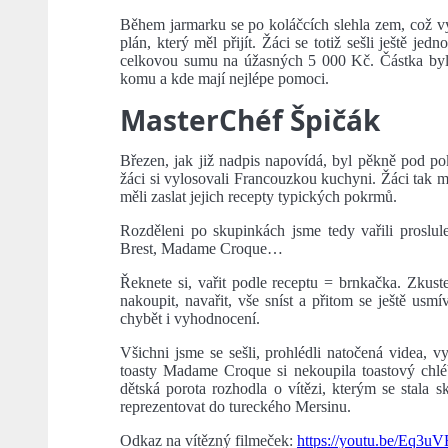
Během jarmarku se po koláčcích slehla zem, což v
plán, který měl přijít. Žáci se totiž sešli ještě jed
celkovou sumu na úžasných 5 000 Kč. Částka byla 
komu a kde mají nejlépe pomoci.
MasterChéf Špičák
Březen, jak již nadpis napovídá, byl pěkně pod p
žáci si vylosovali Francouzkou kuchyni. Žáci tak mu
měli zaslat jejich recepty typických pokrmů.
Rozděleni po skupinkách jsme tedy vařili proslule
Brest, Madame Croque…
Řeknete si, vařit podle receptu = brnkačka. Zkuste 
nakoupit, navařit, vše sníst a přitom se ještě usmí
chybět i vyhodnocení.
Všichni jsme se sešli, prohlédli natočená videa, vy
toasty Madame Croque si nekoupila toastový chléb
dětská porota rozhodla o vítězi, kterým se stala s
reprezentovat do tureckého Mersinu.
Odkaz na vítězný filmeček:
https://youtu.be/Eq3u