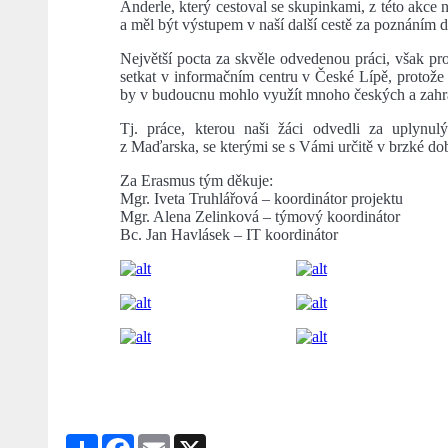
Anderle, který cestoval se skupinkami, z této akce n
a měl být výstupem v naší další cestě za poznáním
Největší pocta za skvěle odvedenou práci, však pro
setkat v informačním centru v České Lípě, protože 
by v budoucnu mohlo využít mnoho českých a zahran
Tj. práce, kterou naši žáci odvedli za uplynul
z Maďarska, se kterými se s Vámi určitě v brzké do
Za Erasmus tým děkuje:
Mgr. Iveta Truhlářová – koordinátor projektu
Mgr. Alena Zelinková – týmový koordinátor
Bc. Jan Havlásek – IT koordinátor
Share
Facebook
Email
X