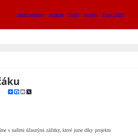
Zpravodajství
Kultura
Sport
Seriály
Únor 2026
čáku
Share
Facebook
Email
X
me s našimi úžasnými zážitky, které jsme díky projektu