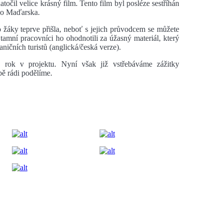
atočil velice krásný film. Tento film byl posléze sestříhán
 do Maďarska.
 žáky teprve přišla, neboť s jejich průvodcem se můžete
tamní pracovníci ho ohodnotili za úžasný materiál, který
ičních turistů (anglická/česká verze).
ý rok v projektu. Nyní však již vstřebáváme zážitky
bě rádi podělíme.