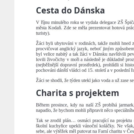
Cesta do Dánska
V říjnu minulého roku se vydala delegace ZŠ Špič
města Kodaň. Zde se měla prezentovat hotová prá
turisty).
Žáci byli ubytováni v rodinách, takže mohli hned 
procvičovat anglický jazyk, neboť jiným způsobe
byl velice nabitý a tak žáci v Dánsku navštívili pe
lovili živočichy v moři a následně je důkladně pro
(nejběžnější dopravní prostředek), prohlídli si his
pochováni dánští vládci od 15. století a v poslední ř
Žáci se shodli, že týden utekl jako voda a už zase s
Charita s projektem
Během prosince, kdy na naší ZŠ probíhá jarmark,
napadlo, že bychom mohli připravit něco speciálníh
Tak se zrodil plán… osmáci pracující na projektu
školní kuchyňce upekli vánoční koláčky. Ne však, 
sebe, ale výtěžek měl putovat na Farní charitu v Če