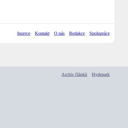
Inzerce
Kontakt
O nás
Redakce
Spolupráce
Archiv článků
Hydepark