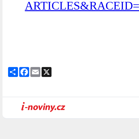
ARTICLES&RACEID=
Share
Facebook
Email
X