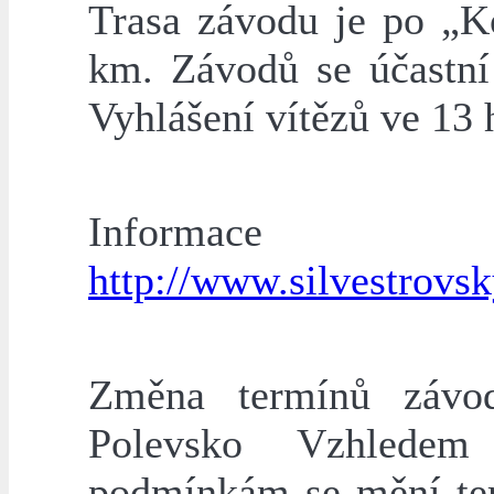
Trasa závodu je po „K
km. Závodů se účastní
Vyhlášení vítězů ve 13 
Infor
http://www.silvestrovs
Změna termínů závo
Polevsko Vzhlede
podmínkám se mění ter