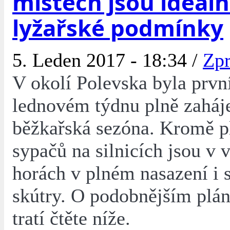
místech jsou ideáln
lyžařské podmínky
5. Leden 2017 - 18:34 /
Zpr
V okolí Polevska byla prv
lednovém týdnu plně zaháj
běžkařská sezóna. Kromě p
sypačů na silnicích jsou v 
horách v plném nasazení i 
skútry. O podobnějším plá
tratí čtěte níže.