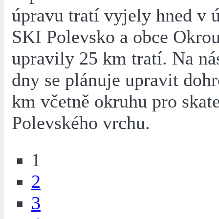
úpravu tratí vyjely hned v 
SKI Polevsko a obce Okrou
upravily 25 km tratí. Na ná
dny se plánuje upravit do
km včetně okruhu pro skate
Polevského vrchu.
1
2
3