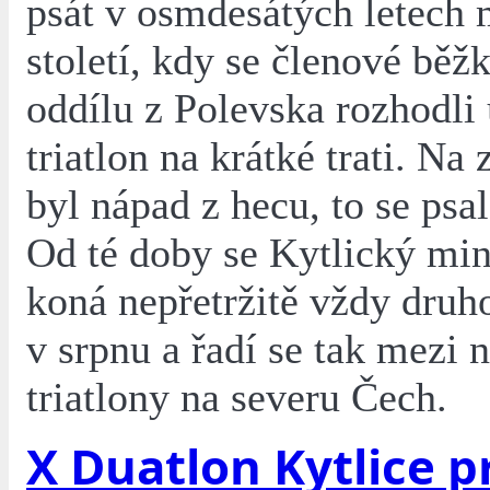
psát v osmdesátých letech
století, kdy se členové běž
oddílu z Polevska rozhodli
triatlon na krátké trati. Na 
byl nápad z hecu, to se psa
Od té doby se Kytlický mini
koná nepřetržitě vždy druh
v srpnu a řadí se tak mezi n
triatlony na severu Čech.
X Duatlon Kytlice p