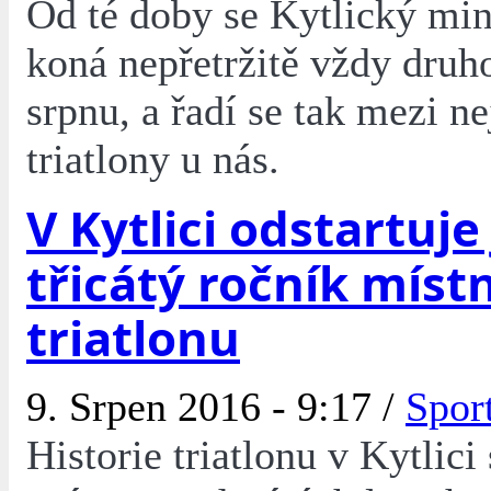
Od té doby se Kytlický mini
koná nepřetržitě vždy druh
srpnu, a řadí se tak mezi ne
triatlony u nás.
V Kytlici odstartuje 
třicátý ročník míst
triatlonu
9. Srpen 2016 - 9:17 /
Spor
Historie triatlonu v Kytlici