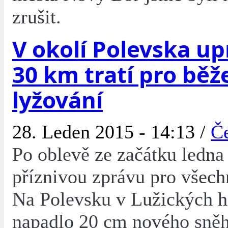
zrušit.
V okolí Polevska u
30 km tratí pro běž
lyžování
28. Leden 2015 - 14:13 /
Č
Po oblevě ze začátku ledn
příznivou zprávu pro všech
Na Polevsku v Lužických h
napadlo 20 cm nového sně