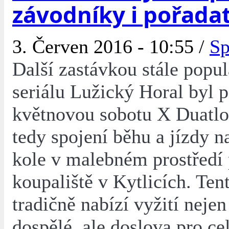
závodníky i pořada
3. Červen 2016 - 10:55 /
Sp
Další zastávkou stále popul
seriálu Lužický Horal byl 
květnovou sobotu X Duatlo
tedy spojení běhu a jízdy 
kole v malebném prostředí 
koupaliště v Kytlicích. Ten
tradičně nabízí vyžití nejen
dospělé, ale doslova pro ce