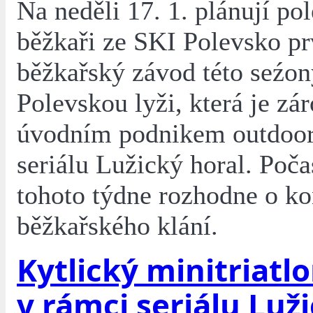
Na neděli 17. 1. plánují pol
běžkaři ze SKI Polevsko pr
běžkařský závod této seźon
Polevskou lyži, která je zá
úvodním podnikem outdoo
seriálu Lužický horal. Poč
tohoto týdne rozhodne o ko
běžkařského klání.
Kytlický minitriatl
v rámci seriálu Luž