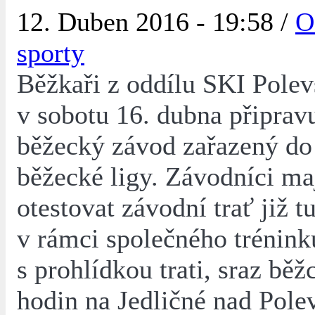
12. Duben 2016 - 19:58 /
O
sporty
Běžkaři z oddílu SKI Polev
v sobotu 16. dubna připravu
běžecký závod zařazený do
běžecké ligy. Závodníci ma
otestovat závodní trať již t
v rámci společného trénink
s prohlídkou trati, sraz běž
hodin na Jedličné nad Pol