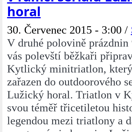
horal
30. Červenec 2015 - 3:00 /
V druhé polovině prázdnin 
vás polevští běžkaři připrav
Kytlický minitriatlon, který 
zařazen do outdoorového se
Lužický horal. Triatlon v Ky
svou téměř třicetiletou histo
legendou mezi triatlony a d