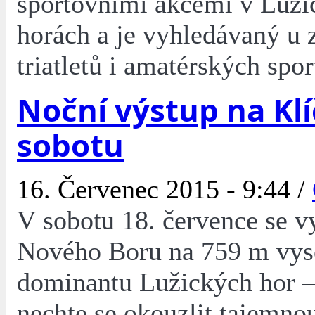
sportovními akcemi v Luži
horách a je vyhledávaný u
triatletů i amatérských spo
Noční výstup na Klíč
sobotu
16. Červenec 2015 - 9:44 /
V sobotu 18. července se v
Nového Boru na 759 m vy
dominantu Lužických hor –
nechte se okouzlit tajemno