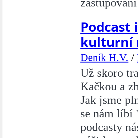
zastupování 
Podcast i
kulturní
Deník H.V.
/
Už skoro tra
Kačkou a zh
Jak jsme pln
se nám líbí 
podcasty nás