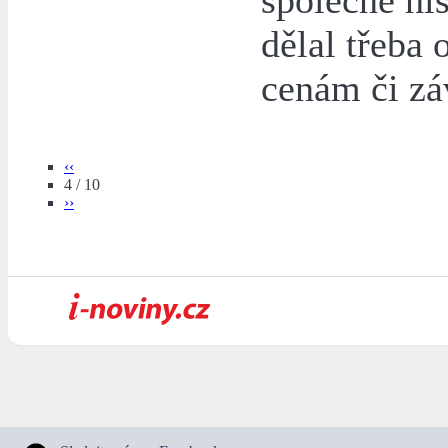
společné hi
dělal třeba
cenám či záv
‹‹
4 / 10
››