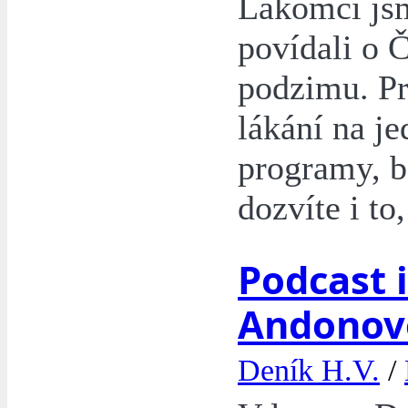
Lakomci js
povídali o 
podzimu. Pr
lákání na j
programy, be
dozvíte i to
Podcast 
Andonov
Deník H.V.
/