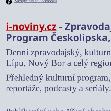
Sledujte nás na Facebooku
i-noviny.cz
- Zpravodaj
Program Českolipska,
Denní zpravodajský, kulturn
Lípu, Nový Bor a celý regio
Přehledný kulturní program, 
reportáže, podcasty a seriály.