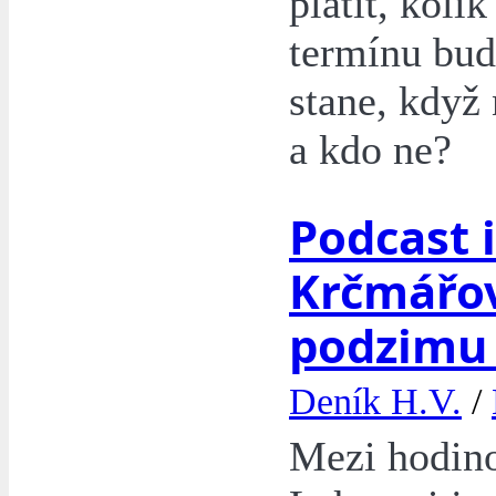
platit, koli
termínu bud
stane, když
a kdo ne?
Podcast i
Krčmářov
podzimu
Deník H.V.
/
Mezi hodin