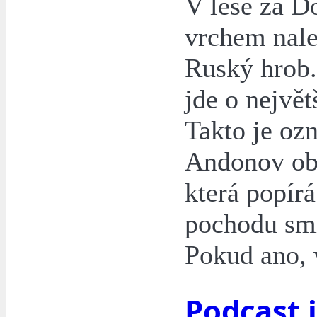
V lese za D
vrchem nale
Ruský hrob.
jde o nejvě
Takto je oz
Andonov obj
která popírá
pochodu smr
Pokud ano, 
Podcast 