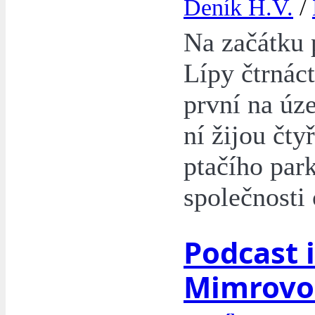
Deník H.V.
/
Na začátku 
Lípy čtrnác
první na úz
ní žijou čty
ptačího par
společnosti 
Podcast 
Mimrovo