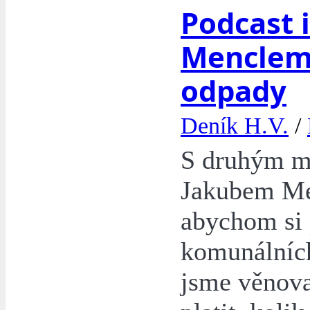
Podcast 
Menclem 
odpady
Deník H.V.
/
S druhým mí
Jakubem Men
abychom si 
komunálních
jsme věnov