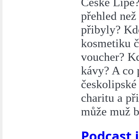
České Lípě?
přehled než
přibyly? Kd
kosmetiku č
voucher? Kd
kávy? A co 
českolipské
charitu a p
může muž bez
Podcast 