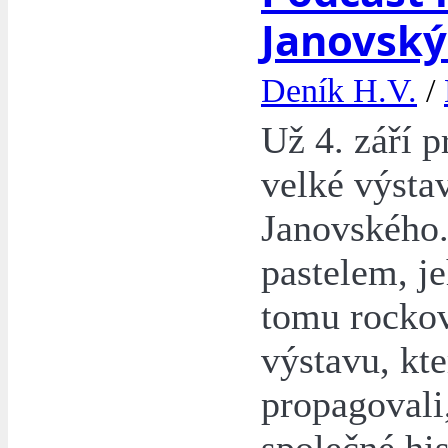
Janovský
Deník H.V.
/
Už 4. září 
velké výsta
Janovského.
pastelem, je
tomu rocko
výstavu, kte
propagovali,