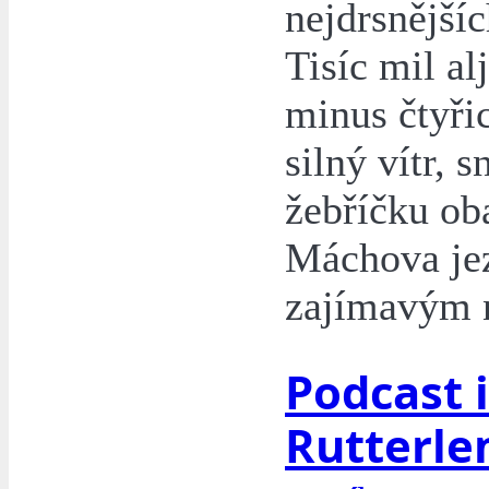
nejdrsnější
Tisíc mil al
minus čtyřic
silný vítr, s
žebříčku ob
Máchova jez
zajímavým 
Podcast 
Rutterle