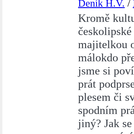
Deník H.V.
/
Kromě kultu
českolipské
majitelkou 
málokdo př
jsme si poví
prát podprs
plesem či sv
spodním prá
jiný? Jak s