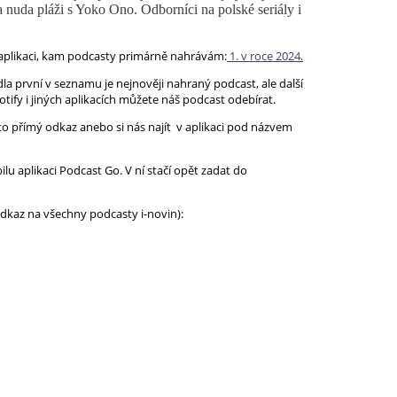
nuda pláži s Yoko Ono. Odborníci na polské seriály i
 aplikaci, kam podcasty primárně nahrávám:
1. v roce 2024.
la první v seznamu je nejnověji nahraný podcast, ale další
potify i jiných aplikacích můžete náš podcast odebírat.
to přímý odkaz anebo si nás najít v aplikaci pod názvem
u aplikaci Podcast Go. V ní stačí opět zadat do
 odkaz na všechny podcasty i-novin):