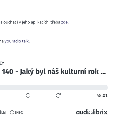
ouchat i v jeho aplikacích, třeba
zde
.
na
youradio talk
.