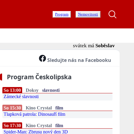
Program
Nemovitosti
svátek má
Soběslav
Sledujte nás na Facebooku
Program Českolipska
So 13:00
Doksy
slavnosti
Zámecké slavnosti
So 15:30
Kino Crystal
film
Tlapková patrola: Dinosauří film
So 17:30
Kino Crystal
film
Spider-Man: Zbrusu nový den 3D