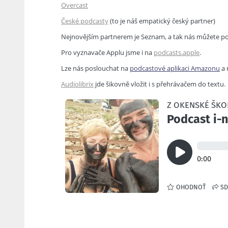
Overcast
České podcasty
(to je náš empatický český partner)
Nejnovějším partnerem je Seznam, a tak nás můžete posl
Pro vyznavače Applu jsme i na
podcasts.apple
.
Lze nás poslouchat na
podcastové aplikaci Amazonu
a 
Audiolibrix
jde šikovně vložit i s přehrávačem do textu.