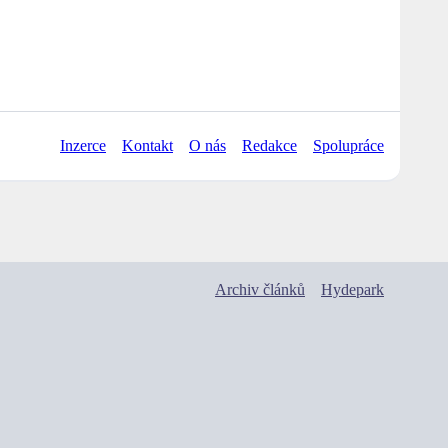
Inzerce
Kontakt
O nás
Redakce
Spolupráce
Archiv článků
Hydepark