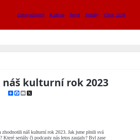
Zpravodajství
Kultura
Sport
Seriály
Únor 2026
l náš kulturní rok 2023
Share
Facebook
Email
X
 zhodnotili náš kulturní rok 2023. Jak jsme plnili svá
? Které seriály či podcasty nás letos zaujaly? Byl zase