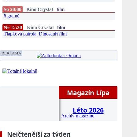
So 20:00
Kino Crystal
film
6 gramů
Ne 15:30
Kino Crystal
film
Tlapková patrola: Dinosauří film
REKLAMA
Magazín Lípa
Léto 2026
Archiv magazínu
Nejčtenější za týden