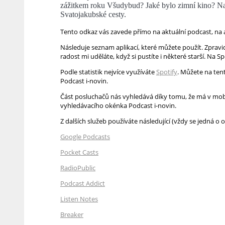
zážitkem roku Všudybud? Jaké bylo zimní kino? Na 
Svatojakubské cesty.
Tento odkaz vás zavede přímo na aktuální podcast, na
Následuje seznam aplikací, které můžete použít. Zpravid
radost mi uděláte, když si pustíte i některé starší. Na S
Podle statistik nejvíce využíváte
Spotify
. Můžete na ten
Podcast i-novin.
Část posluchačů nás vyhledává díky tomu, že má v mobil
vyhledávacího okénka Podcast i-novin.
Z dalších služeb používáte následující (vždy se jedná o
Google Podcasts
Pocket Casts
RadioPublic
Podcast Addict
Listen Notes
Breaker