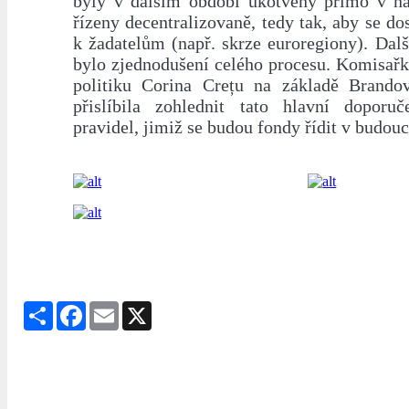
byly v dalším období ukotveny přímo v na
řízeny decentralizovaně, tedy tak, aby se dos
k žadatelům (např. skrze euroregiony). Da
bylo zjednodušení celého procesu. Komisařk
politiku Corina Crețu na základě Brando
přislíbila zohlednit tato hlavní doporu
pravidel, jimiž se budou fondy řídit v budou
Share
Facebook
Email
X