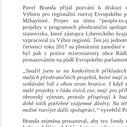
Pavel Branda přijal pozvání k diskuzi 
Výboru pro regionální rozvoj Evropského p
Mihaylové. Projev na téma “people-to
projekty v programech přeshraniční spolupr
stanovisko, které zástupce Libereckého kraj
vypracoval za Výbor regionů. Ten jej jednom
červenci roku 2017 na plenárním zasedání v
byl pak z pozice místostarosty obce Rád
prosazováním na půdě Evropského parlament
„Snažil jsem se na konkrétních příkladech
malých přeshraničních projektů, které mají z
setkávání lidí z obou stran hranice. I když 
malé projekty v řádu tisíců eur, mají pro pří
obrovský význam, protože přispívají k bu
době tolik potřebné vzájemné důvěry. Na té
možné rozvíjet další spolupráci,“
vysvětlil P
Branda zejména prosazoval, aby tzv. fondy 