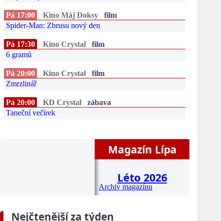
Pá 17:00
Kino Máj Doksy
film
Spider-Man: Zbrusu nový den
Pá 17:30
Kino Crystal
film
6 gramů
Pá 20:00
Kino Crystal
film
Zmrzlinář
Pá 20:00
KD Crystal
zábava
Taneční večírek
Magazín Lípa
Léto 2026
Archiv magazínu
Nejčtenější za týden