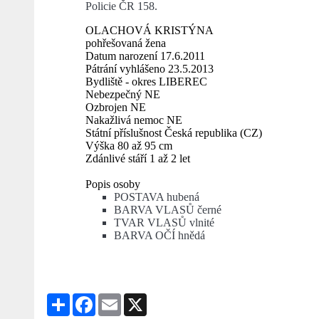
Policie ČR 158.
OLACHOVÁ KRISTÝNA
pohřešovaná žena
Datum narození 17.6.2011
Pátrání vyhlášeno 23.5.2013
Bydliště - okres LIBEREC
Nebezpečný NE
Ozbrojen NE
Nakažlivá nemoc NE
Státní příslušnost Česká republika (CZ)
Výška 80 až 95 cm
Zdánlivé stáří 1 až 2 let
Popis osoby
POSTAVA hubená
BARVA VLASŮ černé
TVAR VLASŮ vlnité
BARVA OČÍ hnědá
Share
Facebook
Email
X