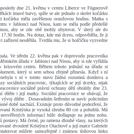
aposledy dne 21. května v centru Liberce ve Fügnerově
fkách tmavé barvy, spíše se ale jednalo o skelet kočárku
ti kočárku měla zavěšenou oranžovou brašnu. Matka s
tru v Jablonci nad Nisou, kam se měla podle předešlé
dinou, aby se zde obě mohly ubytovat. V úterý ale do
 17.30 hodin. Na dotaz, kde má dceru, odpověděla, že ji
 zařízení nesdělila. Tvrdila mu, že si holčičku vyzvedne
pala. Ve středu 22. května pak v doprovodu pracovníka
 Městském úřadu v Jablonci nad Nisou, aby si zde vyřídila
v krizovém centru. Během tohoto jednání na úřadu si
oluenem, který si sem sebou zřejmě přinesla. Když s ní
at, nebyla s ní v tomto stavu žádná rozumná domluva a
 sociálních pracovnic, týkajících se její dcerky, nijak
acovnice sociálně právní ochrany dětí obrátily dne 23.
í dítěte i její matky. Sociální pracovnice se obávají, že
vývoj dítěte . Dosavadním šetřením se navíc policistům
časné době nachází. Existuje proto důvodné podezření, že
šovaná Kristýnka je vysoká zhruba 80 cm a pohublá. Má
e neověřených informací hůře došlapuje na jednu nohu.
í postavy. Má černé, po ramena dlouhé vlasy, na kterých
ované dvouleté Kristýnce Olachové a její matce Gabriele
ntaktovat můžete samozřejmě i známou tísňovou linku