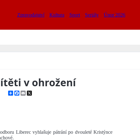
Zpravodajství
Kultura
Sport
Seriály
Únor 2026
těti v ohrožení
Share
Facebook
Email
X
odboru Liberec vyhlašuje pátrání po dvouleté Kristýnce
achové.