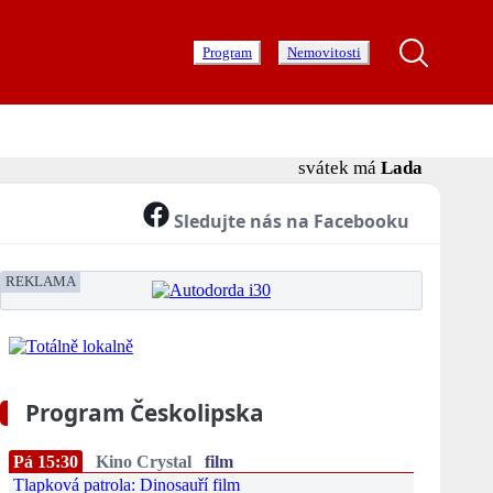
Program
Nemovitosti
svátek má
Lada
Sledujte nás na Facebooku
REKLAMA
Program Českolipska
Pá 15:30
Kino Crystal
film
Tlapková patrola: Dinosauří film