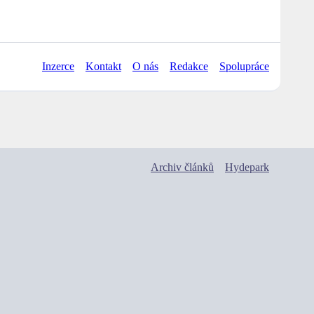
Inzerce
Kontakt
O nás
Redakce
Spolupráce
Archiv článků
Hydepark