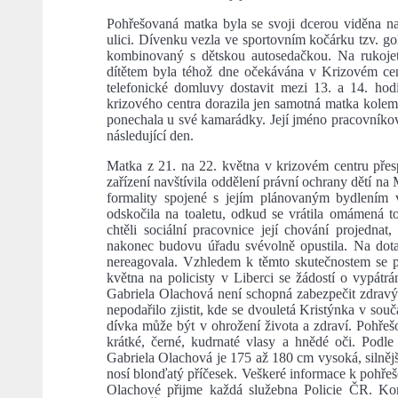
Pohřešovaná matka byla se svoji dcerou viděna n
ulici. Dívenku vezla ve sportovním kočárku tzv. gol
kombinovaný s dětskou autosedačkou. Na rukoje
dítětem byla téhož dne očekávána v Krizovém cen
telefonické domluvy dostavit mezi 13. a 14. ho
krizového centra dorazila jen samotná matka kolem
ponechala u své kamarádky. Její jméno pracovníkovi
následující den.
Matka z 21. na 22. května v krizovém centru přes
zařízení navštívila oddělení právní ochrany dětí na
formality spojené s jejím plánovaným bydlením 
odskočila na toaletu, odkud se vrátila omámená t
chtěli sociální pracovnice její chování projedn
nakonec budovu úřadu svévolně opustila. Na dotazy
nereagovala. Vzhledem k těmto skutečnostem se pr
května na policisty v Liberci se žádostí o vypátrán
Gabriela Olachová není schopná zabezpečit zdravý 
nepodařilo zjistit, kde se dvouletá Kristýnka v sou
dívka může být v ohrožení života a zdraví. Pohře
krátké, černé, kudrnaté vlasy a hnědé oči. Podl
Gabriela Olachová je 175 až 180 cm vysoká, silnějš
nosí blonďatý příčesek. Veškeré informace k pohřeš
Olachové přijme každá služebna Policie ČR. Ko