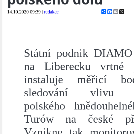
Share
Facebook
Email
X
14.10.2020 09:39
|
redakce
Státní podnik DIAMO
na Liberecku vrtné 
instaluje měřicí b
sledování vlivu č
polského hnědouheln
Turów na české příh
Vznikne tak monitorov