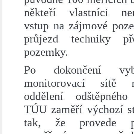
někteří vlastníci ne
vstup na zájmové poz
průjezd techniky př
pozemky.
Po dokončení vyb
monitorovací sítě m
oddělení odštěpného
TÚU zaměří výchozí s
tak, že provede p