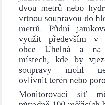
dvou metrů nebo hydr
vrtnou soupravou do hl
metrů. Půdní jamkov
využit především v 
obce Uhelná a na 
místech, kde by vjez
soupravy mohl nep
ovlivnit terén nebo poro
Monitorovací síť m
původně 100 měřících b