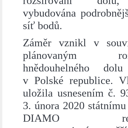
rozšiřování dolu
vybudována podrobnějš
síť bodů.
Záměr vznikl v souvi
plánovaným rozš
hnědouhelného dol
v Polské republice. 
uložila usnesením č. 9
3. února 2020 státnímu
DIAMO reali