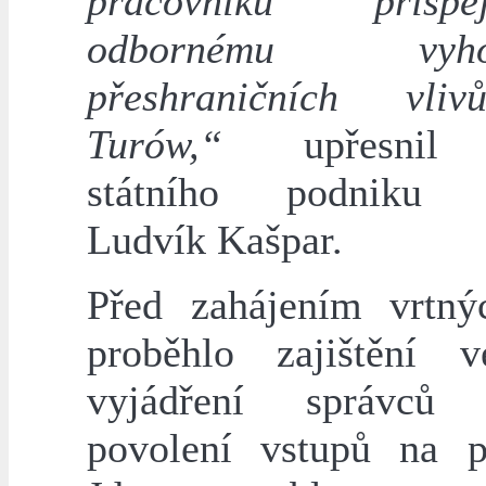
pracovníků přis
odbornému vyhod
přeshraničních vli
Turów,“
upřesnil ř
státního podniku
Ludvík Kašpar.
Před zahájením vrtný
proběhlo zajištění v
vyjádření správců
povolení vstupů na 