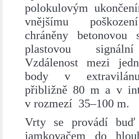
polokulovým ukončení
vnějšímu poškoze
chráněny betonovou 
plastovou signáln
Vzdálenost mezi jedn
body v extravilá
přibližně 80 m a v int
v rozmezí 35–100 m.
Vrty se provádí buď
jamkovačem do hlou