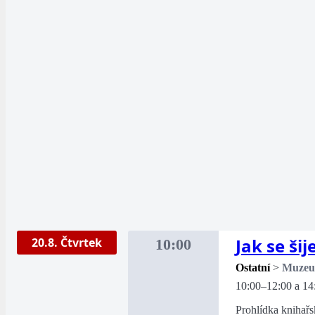
Jak se šij
20.8. Čtvrtek
10:00
Ostatní
>
Muze
10:00–12:00 a 14
Prohlídka knihařs