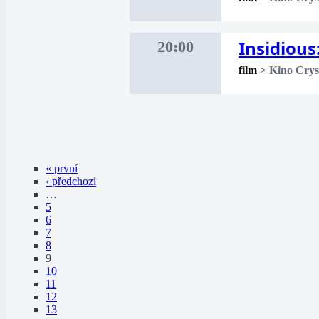
Insidious
20:00
film
>
Kino Crys
« první
‹ předchozí
…
5
6
7
8
9
10
11
12
13