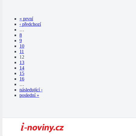
« první
‹ předchozí
…
8
9
10
11
12
13
14
15
16
…
následující ›
poslední »