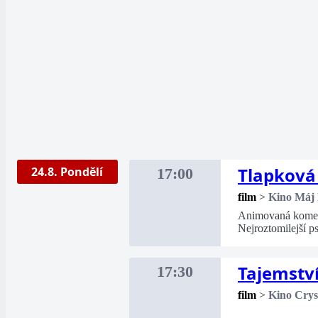
Tlapková 
24.8. Pondělí
17:00
film
>
Kino Máj
Animovaná komedi
Nejroztomilejší p
Tajemství
17:30
film
>
Kino Crys