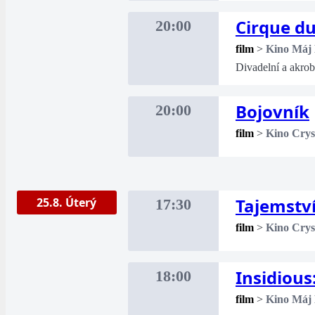
Cirque du
20:00
film
>
Kino Máj
Divadelní a akro
Bojovník
20:00
film
>
Kino Crys
Tajemství
25.8. Úterý
17:30
film
>
Kino Crys
Insidious
18:00
film
>
Kino Máj