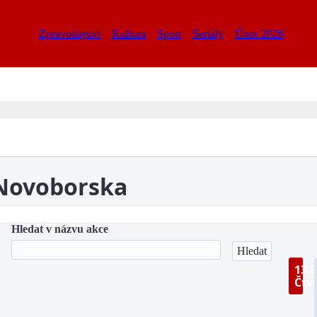
Zpravodajství
Kultura
Sport
Seriály
Únor 2026
 Novoborska
Hledat v názvu akce
13.8
Čtv