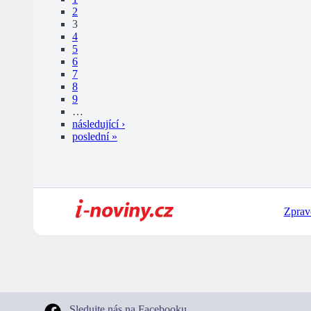
2
3
4
5
6
7
8
9
…
následující ›
poslední »
Zprav
Sledujte nás na Facebooku