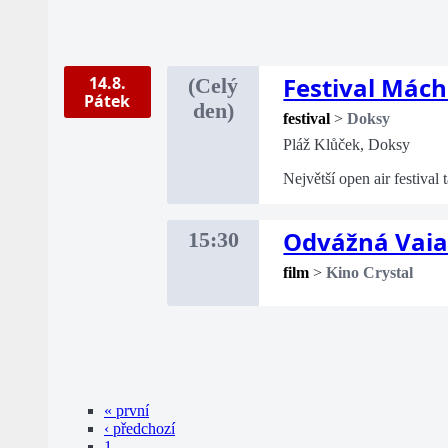
Festival Mác
14.8.
(Celý
Pátek
den)
festival
>
Doksy
Pláž Klůček, Doksy
Největší open air festival
Odvážná Vai
15:30
film
>
Kino Crystal
« první
‹ předchozí
1