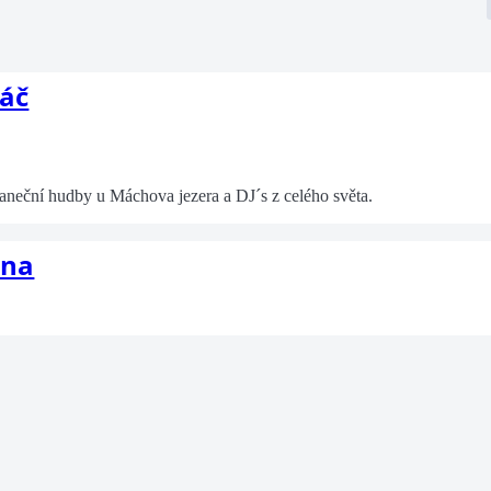
háč
 taneční hudby u Máchova jezera a DJ´s z celého světa.
ana