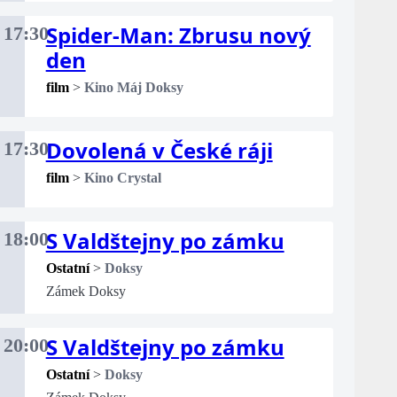
Spider-Man: Zbrusu nový
17:30
den
film
>
Kino Máj Doksy
Dovolená v České ráji
17:30
film
>
Kino Crystal
S Valdštejny po zámku
18:00
Ostatní
>
Doksy
Zámek Doksy
S Valdštejny po zámku
20:00
Ostatní
>
Doksy