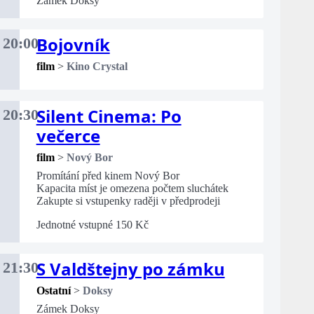
Zámek Doksy
Bojovník
20:00
film
>
Kino Crystal
Silent Cinema: Po
20:30
večerce
film
>
Nový Bor
Promítání před kinem Nový Bor
Kapacita míst je omezena počtem sluchátek
Zakupte si vstupenky raději v předprodeji
Jednotné vstupné 150 Kč
S Valdštejny po zámku
21:30
Ostatní
>
Doksy
Zámek Doksy