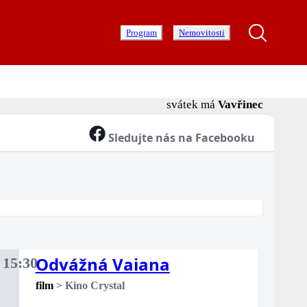
Program
Nemovitosti
svátek má
Vavřinec
Sledujte nás na Facebooku
Odvážná Vaiana
.
15:30
rtek
film
>
Kino Crystal