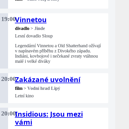
Vinnetou
19:00
divadlo
>
Jinde
Lesní dovadlo Sloup
Legendární Vinnetou a Old Shatterhand ožívají
v napínavém příběhu z Divokého západu.
Indiáni, kovbojové i nečekané zvraty vtáhnou
malé i velké diváky
Zakázané uvolnění
20:00
film
>
Vodní hrad Lipý
Letní kino
Insidious: Jsou mezi
20:00
vámi