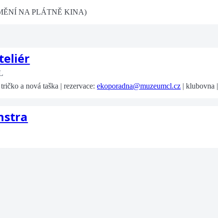
MĚNÍ NA PLÁTNĚ KINA)
teliér
L
tričko a nová taška | rezervace:
ekoporadna@muzeumcl.cz
| klubovna 
nstra