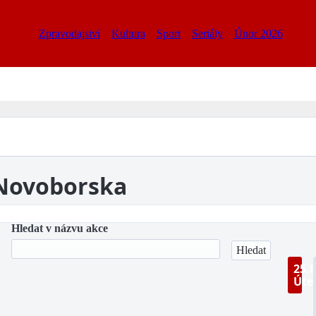
Zpravodajství
Kultura
Sport
Seriály
Únor 2026
 Novoborska
Hledat v názvu akce
25.8
Úte