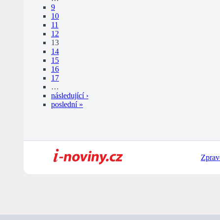
9
10
11
12
13
14
15
16
17
…
následující ›
poslední »
Zprav