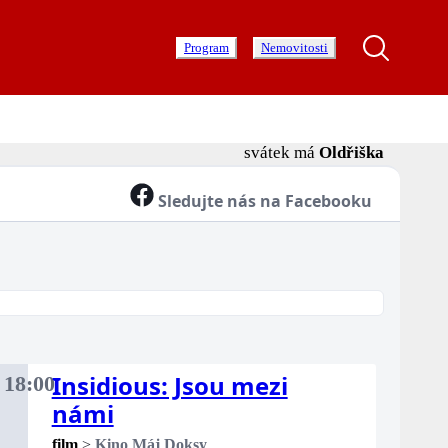
Program
Nemovitosti
svátek má
Oldřiška
Sledujte nás na Facebooku
Insidious: Jsou mezi
.
18:00
rý
námi
film
>
Kino Máj Doksy