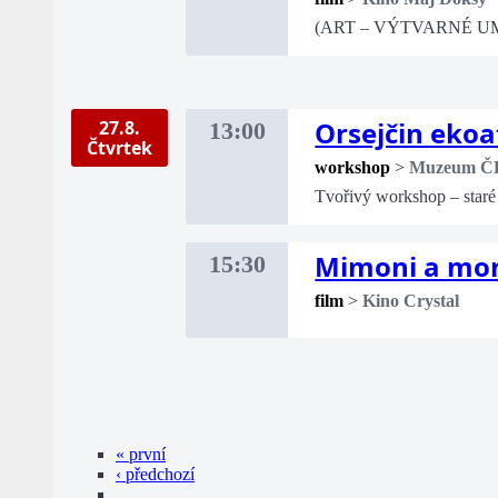
(ART – VÝTVARNÉ U
Orsejčin ekoa
27.8.
13:00
Čtvrtek
workshop
>
Muzeum Č
Tvořivý workshop – staré 
Mimoni a mo
15:30
film
>
Kino Crystal
« první
‹ předchozí
…