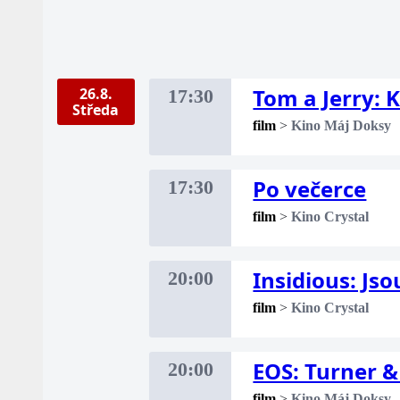
Tom a Jerry:
26.8.
17:30
Středa
film
>
Kino Máj Doksy
Po večerce
17:30
film
>
Kino Crystal
Insidious: Js
20:00
film
>
Kino Crystal
EOS: Turner &
20:00
film
>
Kino Máj Doksy