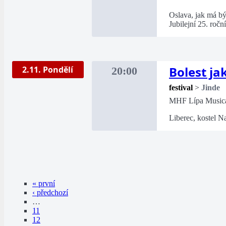
Oslava, jak má bý
Jubilejní 25. ročn
Bolest ja
2.11. Pondělí
20:00
festival
>
Jinde
MHF Lípa Musica
Liberec, kostel Na
« první
‹ předchozí
…
11
12