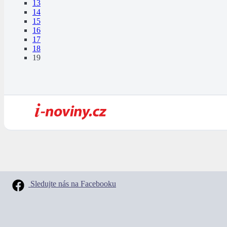
13
14
15
16
17
18
19
Sledujte nás na Facebooku