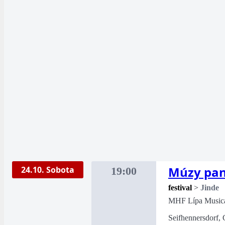
Múzy pan
24.10. Sobota
19:00
festival
>
Jinde
MHF Lípa Music
Seifhennersdorf, 