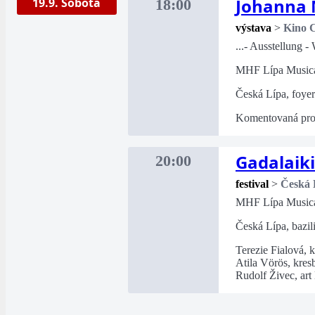
Johanna M
19.9. Sobota
18:00
výstava
>
Kino C
...- Ausstellung
MHF Lípa Music
Česká Lípa, foye
Komentovaná pro
Gadalaiki
20:00
festival
>
Česká 
MHF Lípa Music
Česká Lípa, bazil
Terezie Fialová, k
Atila Vörös, kres
Rudolf Živec, art 