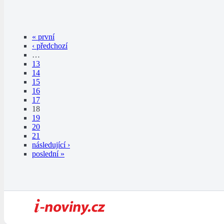
« první
‹ předchozí
…
13
14
15
16
17
18
19
20
21
následující ›
poslední »