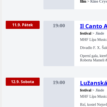
film
>
Kino Crys
Il Canto
11.9. Pátek
19:00
festival
>
Jinde
MHF Lípa Music
Divadlo F. X. Šal
Operní gala, které
Roberta Mameli 
Lužansk
12.9. Sobota
19:00
festival
>
Jinde
MHF Lípa Music
Bzí, kostel Nejsvě