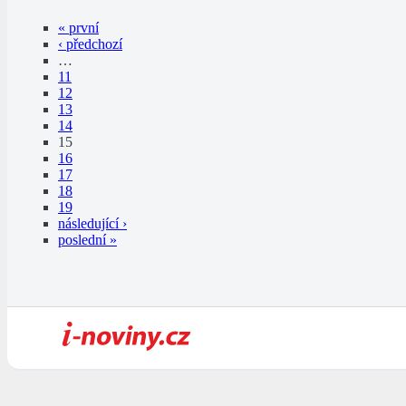
« první
‹ předchozí
…
11
12
13
14
15
16
17
18
19
následující ›
poslední »