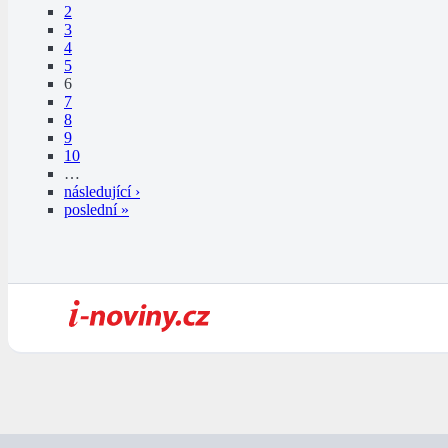
2
3
4
5
6
7
8
9
10
…
následující ›
poslední »