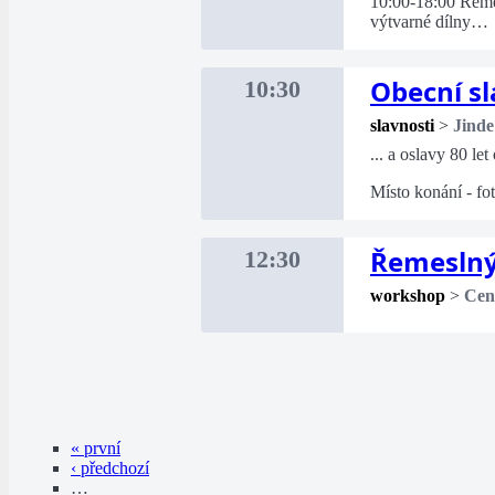
10:00-18:00 Řemesl
výtvarné dílny…
Obecní sl
10:30
slavnosti
>
Jinde
... a oslavy 80 le
Místo konání - fo
Řemeslný
12:30
workshop
>
Cent
« první
‹ předchozí
…