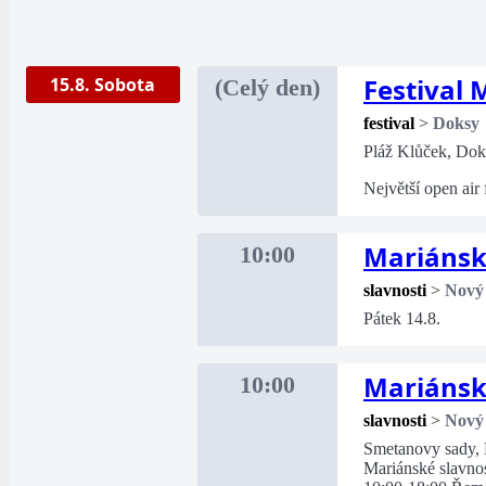
Festival
15.8. Sobota
(Celý den)
festival
>
Doksy
Pláž Klůček, Dok
Největší open air
Mariánsk
10:00
slavnosti
>
Nový
Pátek 14.8.
Mariánsk
10:00
slavnosti
>
Nový
Smetanovy sady,
Mariánské slavnos