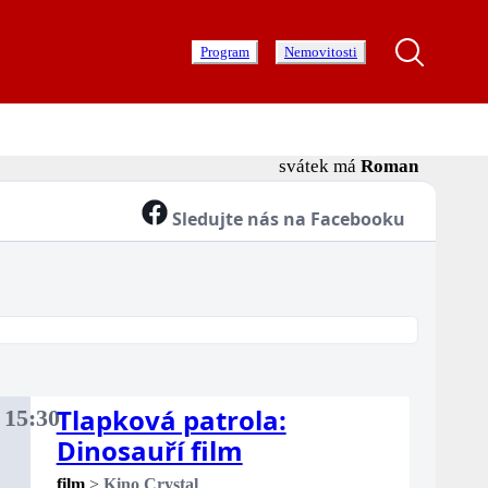
Program
Nemovitosti
svátek má
Roman
Sledujte nás na Facebooku
Tlapková patrola:
15:30
ěle
Dinosauří film
film
>
Kino Crystal