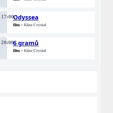
Odyssea
17:00
film
>
Kino Crystal
6 gramů
20:00
film
>
Kino Crystal