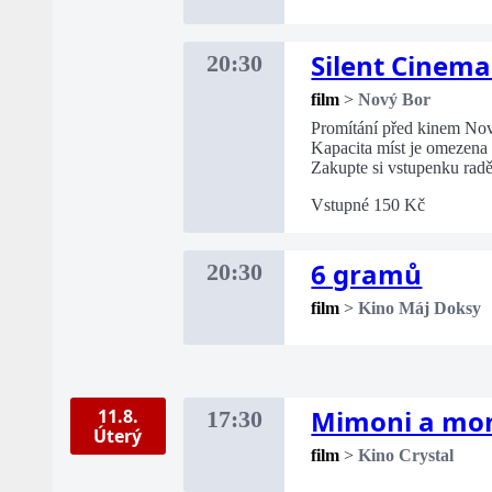
Silent Cinema
20:30
film
>
Nový Bor
Promítání před kinem No
Kapacita míst je omezena
Zakupte si vstupenku radě
Vstupné 150 Kč
6 gramů
20:30
film
>
Kino Máj Doksy
Mimoni a mo
11.8.
17:30
Úterý
film
>
Kino Crystal