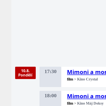
Mimoni a mo
10.8.
17:30
Pondělí
film
>
Kino Crystal
Mimoni a mo
18:00
film
>
Kino Máj Doksy