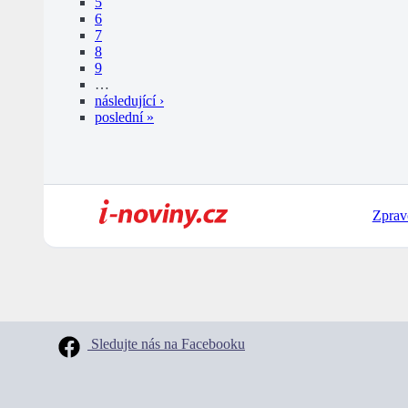
5
6
7
8
9
…
následující ›
poslední »
Zprav
Sledujte nás na Facebooku