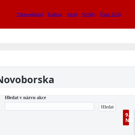
Zpravodajství
Kultura
Sport
Seriály
Únor 2026
 Novoborska
Hledat v názvu akce
9.8.
Ned