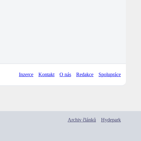
Inzerce
Kontakt
O nás
Redakce
Spolupráce
Archiv článků
Hydepark