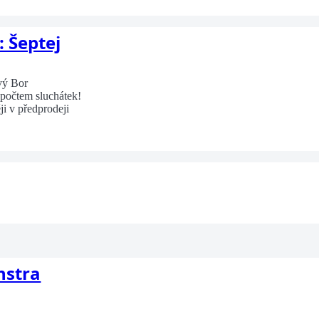
: Šeptej
vý Bor
 počtem sluchátek!
ji v předprodeji
nstra