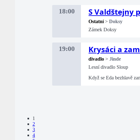
S Valdštejny
18:00
Ostatní
>
Doksy
Zámek Doksy
Krysáci a zam
19:00
divadlo
>
Jinde
Lesní divadlo Sloup
Když se Eda bezhlavě zam
1
2
3
4