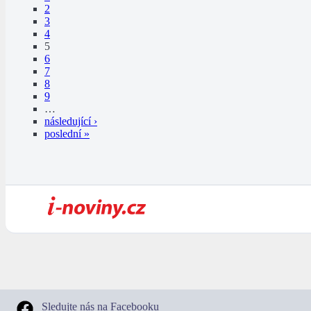
2
3
4
5
6
7
8
9
…
následující ›
poslední »
Sledujte nás na Facebooku