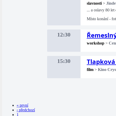
slavnosti
>
Jinde
... a oslavy 80 le
Místo konání - fo
Řemeslný
12:30
workshop
>
Cent
Tlapková 
15:30
film
>
Kino Crys
« první
‹ předchozí
1