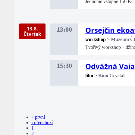
Jednotné vstupné 150 Kč
Orsejčin ekoa
13.8.
13:00
Čtvrtek
workshop
>
Muzeum Č
Tvořivý workshop – džíno
Odvážná Vai
15:30
film
>
Kino Crystal
« první
‹ předchozí
1
2