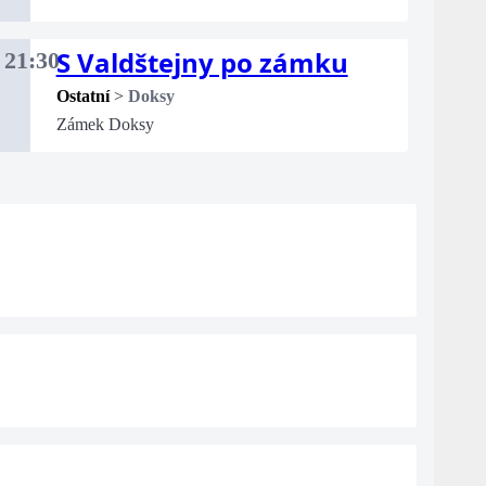
S Valdštejny po zámku
21:30
Ostatní
>
Doksy
Zámek Doksy