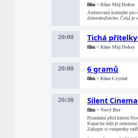
film
>
Kino Máj Doksy
Animovaná komedie pro cel
dobrodružstvím. Čeká je 
Tichá přítelk
20:00
film
>
Kino Máj Doksy
6 gramů
20:00
film
>
Kino Crystal
Silent Cinema
20:30
film
>
Nový Bor
Promítání před kinem No
Kapacita míst je omezena
Zakupte si vstupenky radě