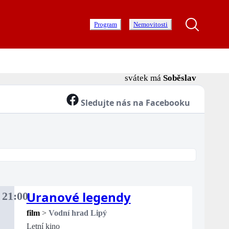
Program
Nemovitosti
svátek má
Soběslav
Sledujte nás na Facebooku
Uranové legendy
.
21:00
rý
film
>
Vodní hrad Lipý
Letní kino