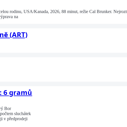
ou rodinu, USA/Kanada, 2026, 88 minut, režie Cal Brunker. Nejroztomi
výprava na
yně (ART)
: 6 gramů
vý Bor
 počtem sluchátek
ji v předprodeji