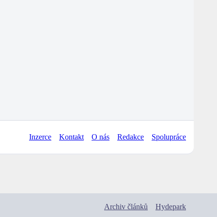
Inzerce
Kontakt
O nás
Redakce
Spolupráce
Archiv článků
Hydepark