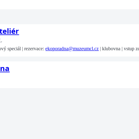
teliér
L
vý speciál | rezervace:
ekoporadna@muzeumcl.cz
| klubovna | vstup 
ana