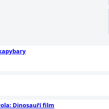
 kapybary
ola: Dinosauří film