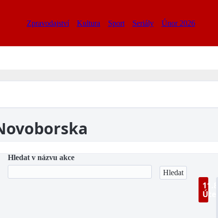
Zpravodajství
Kultura
Sport
Seriály
Únor 2026
 Novoborska
Hledat v názvu akce
11.8
Úte