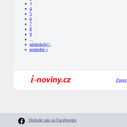
3
4
5
6
7
8
9
…
následující ›
poslední »
Zprav
Sledujte nás na Facebooku