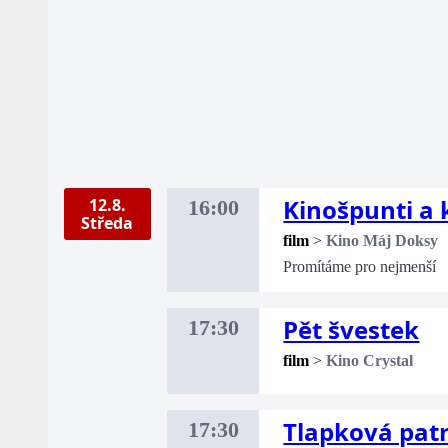
Kinošpunti a
12.8.
16:00
Středa
film
>
Kino Máj Doksy
Promítáme pro nejmenší
Pět švestek
17:30
film
>
Kino Crystal
Tlapková patr
17:30