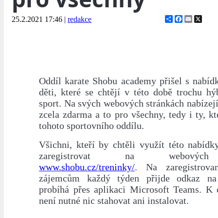
Share
Facebook
Email
X
25.2.2021 17:46
|
redakce
Oddíl karate Shobu academy přišel s nabíd
děti, které se chtějí v této době trochu h
sport. Na svých webových stránkách nabízejí
zcela zdarma a to pro všechny, tedy i ty, kt
tohoto sportovního oddílu.
Všichni, kteří by chtěli využít této nabídk
zaregistrovat na webových
www.shobu.cz/treninky/
. Na zaregistrova
zájemcům každý týden přijde odkaz na 
probíhá přes aplikaci Microsoft Teams. K 
není nutné nic stahovat ani instalovat.