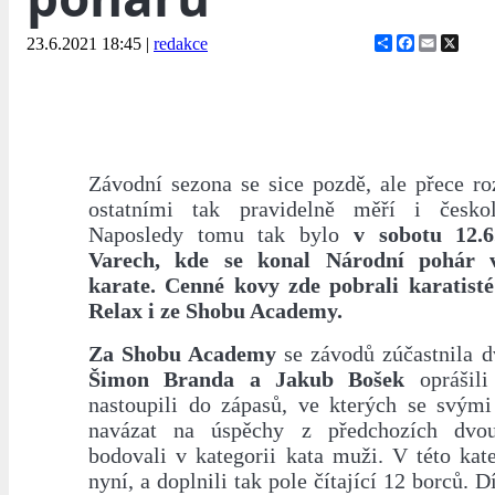
Share
Facebook
Email
X
23.6.2021 18:45
|
redakce
Závodní sezona se sice pozdě, ale přece roz
ostatními tak pravidelně měří i českoli
Naposledy tomu tak bylo
v sobotu 12.
Varech, kde se konal Národní pohár 
karate. Cenné kovy zde pobrali karatist
Relax i ze Shobu Academy.
Za Shobu Academy
se závodů zúčastnila dv
Šimon Branda a Jakub Bošek
oprášili
nastoupili do zápasů, ve kterých se svými
navázat na úspěchy z předchozích dvo
bodovali v kategorii kata muži. V této kate
nyní, a doplnili tak pole čítající 12 borců. 