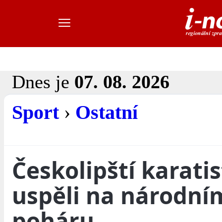
Dnes je
07. 08. 2026
Sport
›
Ostatní
Českolipští karati
uspěli na národní
poháru