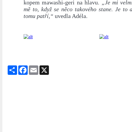
kopem mawashi-geri na hlavu.
„Je mi velm
mě to, když se něco takového stane. Je to a
tomu patří,“
uvedla Adéla.
Share
Facebook
Email
X