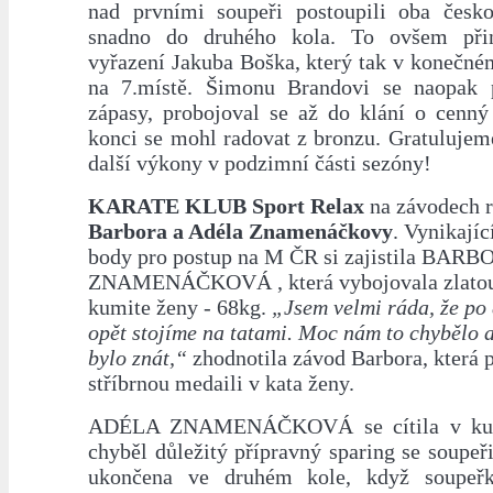
nad prvními soupeři postoupili oba českoli
snadno do druhého kola. To ovšem při
vyřazení Jakuba Boška, který tak v konečném 
na 7.místě. Šimonu Brandovi se naopak 
zápasy, probojoval se až do klání o cenný 
konci se mohl radovat z bronzu. Gratulujeme a
další výkony v podzimní části sezóny!
KARATE KLUB Sport Relax
na závodech r
Barbora a Adéla Znamenáčkovy
. Vynikajíc
body pro postup na M ČR si zajistila BAR
ZNAMENÁČKOVÁ , která vybojovala zlatou
kumite ženy - 68kg.
„Jsem velmi ráda, že po
opět stojíme na tatami. Moc nám to chybělo 
bylo znát,“
zhodnotila závod Barbora, která p
stříbrnou medaili v kata ženy.
ADÉLA ZNAMENÁČKOVÁ se cítila v kumi
chyběl důležitý přípravný sparing se soupeři.
ukončena ve druhém kole, když soupeřk