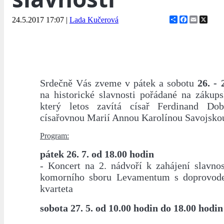
Share
Facebook
Email
X
24.5.2017 17:07
|
Lada Kučerová
Srdečně Vás zveme v pátek a sobotu
26. - 
na historické slavnosti pořádané na záku
který letos zavítá císař Ferdinand Dob
císařovnou Marií Annou Karolínou Savojsko
Program:
pátek 26. 7. od 18.00 hodin
- Koncert na 2. nádvoří k zahájení slavnos
komorního sboru Levamentum s doprovo
kvarteta
sobota 27. 5. od 10.00 hodin do 18.00 hodin