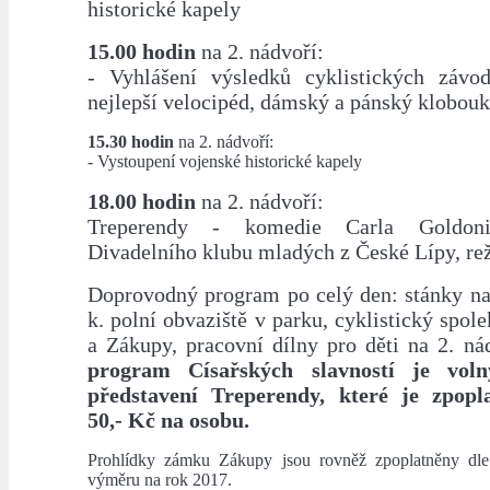
historické kapely
15.00 hodin
na 2. nádvoří:
- Vyhlášení výsledků cyklistických závo
nejlepší velocipéd, dámský a pánský klobou
15.30 hodin
na 2. nádvoří:
- Vystoupení vojenské historické kapely
18.00 hodin
na 2. nádvoří:
Treperendy - komedie Carla Goldon
Divadelního klubu mladých z České Lípy, re
Doprovodný program po celý den: stánky na 
k. polní obvaziště v parku, cyklistický spol
a Zákupy, pracovní dílny pro děti na 2. ná
program Císařských slavností je vol
představení Treperendy, které je zpopl
50,- Kč na osobu.
Prohlídky zámku Zákupy jsou rovněž zpoplatněny dle
výměru na rok 2017.