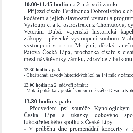
10.00-11.45 hodin
na 2. nádvoří zámku:
- Příjezd císaře Ferdinanda Dobrotivého s c
kočárem a jejich slavnostní uvítání s progr
Vystoupí c. a k. ostrostřelci z Chomutova, cy
Veteráni Dubá, vojenská historická kape
Zákupy - pěvecké vystoupení souboru Vrab
vystoupení souboru Motýlci, dětský taneč
Pátova Česká Lípa, procházka císaře s cí
mezi návštěvníky zámku, zdravice z balkonu
12.30 hodin
v parku:
- Císař zahájí závody historických kol na 1/4 míle v zám
13.00 hodin
na 2. nádvoří zámku:
- Mokrá pohádka v podání souboru dětského Divadla Ko
13.30 hodin
v parku:
- Předvedení psí soutěže Kynologickým 
Česká Lípa a ukázky dobového spor
lukostřeleckého spolku z České Lípy
- V průběhu dne promenádní koncerty v p