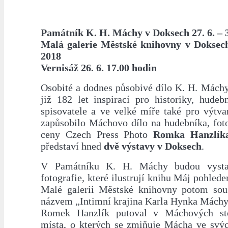
Památník K. H. Máchy v Doksech 27. 6. – 3
Malá galerie Městské knihovny v Doksech 
2018
Vernisáž 26. 6. 17.00 hodin
Osobité a dodnes působivé dílo K. H. Máchy
již 182 let inspirací pro historiky, hudeb
spisovatele a ve velké míře také pro výtva
zapůsobilo Máchovo dílo na hudebníka, foto
ceny Czech Press Photo
Romka Hanzlík
představí hned
dvě výstavy v Doksech
.
V Památníku K. H. Máchy budou vystav
fotografie, které ilustrují knihu Máj pohlede
Malé galerii Městské knihovny potom soub
názvem „Intimní krajina Karla Hynka Máchy
Romek Hanzlík putoval v Máchových st
místa, o kterých se zmiňuje Mácha ve svýc