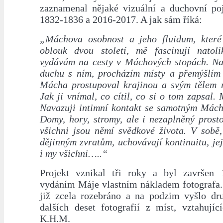
zaznamenal nějaké vizuální a duchovní po
1832-1836 a 2016-2017. A jak sám říká:
„Máchova osobnost a jeho fluidum, které
oblouk dvou století, mě fascinují natol
vydávám na cesty v Máchových stopách. Na
duchu s ním, procházím místy a přemýšlím
Mácha prostupoval krajinou a svým tělem r
Jak ji vnímal, co cítil, co si o tom zapsal. 
Navazuji intimní kontakt se samotným Mácho
Domy, hory, stromy, ale i nezaplněný prost
všichni jsou němí svědkové života. V sobě
dějinným zvratům, uchovávají kontinuitu, jej
i my všichni…..“
Projekt vznikal tři roky a byl završen 
vydáním Máje vlastním nákladem fotografa. 
již zcela rozebráno a na podzim vyšlo dru
dalších deset fotografií z míst, vztahujíc
K.H.M.