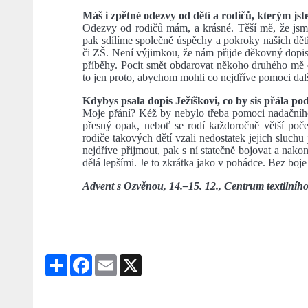
Máš i zpětné odezvy od dětí a rodičů, kterým jst
Odezvy od rodičů mám, a krásné. Těší mě, že jsme
pak sdílíme společně úspěchy a pokroky našich dětí
či ZŠ. Není výjimkou, že nám přijde děkovný dopis,
příběhy. Pocit smět obdarovat někoho druhého mě do
to jen proto, abychom mohli co nejdříve pomoci da
Kdybys psala dopis Ježíškovi, co by sis přála p
Moje přání? Kéž by nebylo třeba pomoci nadačního
přesný opak, neboť se rodí každoročně větší počet
rodiče takových dětí vzali nedostatek jejich sluchu 
nejdříve přijmout, pak s ní statečně bojovat a nako
dělá lepšími. Je to zkrátka jako v pohádce. Bez boj
Advent s Ozvěnou, 14.–15. 12., Centrum textilního
Share
Facebook
Email
X