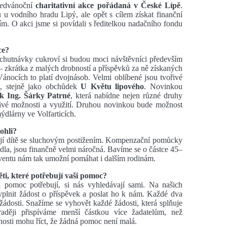
předvánoční
charitativní akce pořádaná v České Lípě
.
 u vodního hradu Lipý, ale opět s cílem získat finanční
. O akci jsme si povídali s ředitelkou nadačního fondu
ce?
chutnávky cukroví si budou moci návštěvníci především
 zkrátka z malých drobností a příspěvků za ně získaných
Vánocích to platí dvojnásob. Velmi oblíbené jsou tvořivé
os, stejně jako obchůdek
U Květu lipového
. Novinkou
k Ing. Šárky Patrné
, která nabídne nejen různé druhy
léčivé možnosti a využití. Druhou novinkou bude možnost
ýdlárny ve Volfarticích.
ohli?
 mají dítě se sluchovým postižením. Kompenzační pomůcky
hadla, jsou finančně velmi náročná. Bavíme se o částce 45–
dventu nám tak umožní pomáhat i dalším rodinám.
i, které potřebují vaši pomoc?
i pomoc potřebují, si nás vyhledávají sami. Na našich
plnit žádost o příspěvek a poslat ho k nám. Každé dva
žádosti. Snažíme se vyhovět každé žádosti, která splňuje
 raději přispíváme menší částkou více žadatelům, než
nosti mohu říct, že žádná pomoc není malá.