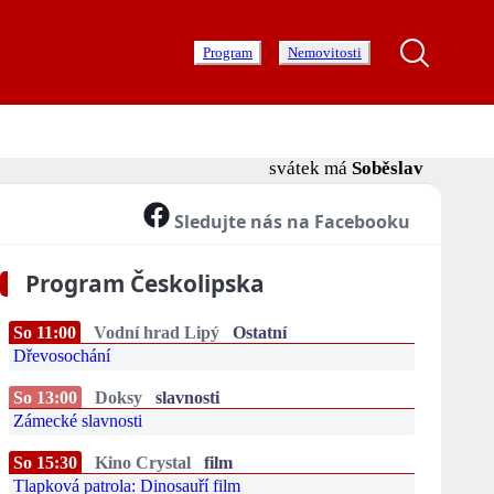
Program
Nemovitosti
svátek má
Soběslav
Sledujte nás na Facebooku
Program Českolipska
So 11:00
Vodní hrad Lipý
Ostatní
Dřevosochání
So 13:00
Doksy
slavnosti
Zámecké slavnosti
So 15:30
Kino Crystal
film
Tlapková patrola: Dinosauří film