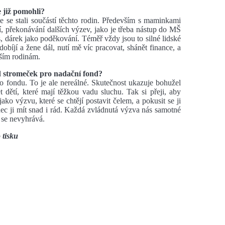
e již pomohli?
 se stali součástí těchto rodin. Především s maminkami
, překonávání dalších výzev, jako je třeba nástup do MŠ
 dárek jako poděkování. Téměř vždy jsou to silné lidské
bíjí a žene dál, nutí mě víc pracovat, shánět finance, a
lším rodinám.
od stromeček pro nadační fond?
 fondu. To je ale nereálné. Skutečnost ukazuje bohužel
 dětí, které mají těžkou vadu sluchu. Tak si přeji, aby
jako výzvu, které se chtějí postavit čelem, a pokusit se ji
nec ji mít snad i rád. Každá zvládnutá výzva nás samotné
e se nevyhrává.
 tisku