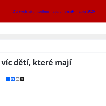
Zpravodajství
Kultura
Sport
Seriály
Únor 2026
víc dětí, které mají
Share
Facebook
Email
X