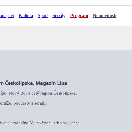
odajství
Kultura
Sport
Seriály
Program
Nemovitosti
am Českolipska, Magazín Lípa
Lípu, Nový Bor a celý region Českolipska.
ortáže, podcasty a seriály.
davatele zakázáno. Využíváme služeb stock.xchng.