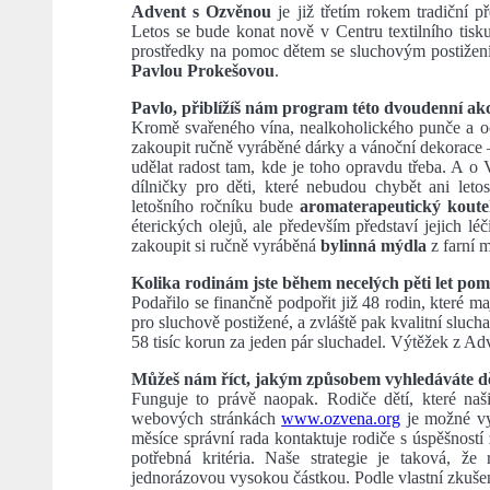
Advent s Ozvěnou
je již třetím rokem tradiční 
Letos se bude konat nově v Centru textilního tisku
prostředky na pomoc dětem se sluchovým postižením
Pavlou Prokešovou
.
Pavlo, přiblížíš nám program této dvoudenní ak
Kromě svařeného vína, nealkoholického punče a o
zakoupit ručně vyráběné dárky a vánoční dekorace –
udělat radost tam, kde je toho opravdu třeba. A o 
dílničky pro děti, které nebudou chybět ani let
letošního ročníku bude
aromaterapeutický koute
éterických olejů, ale především představí jejich 
zakoupit si ručně vyráběná
bylinná mýdla
z farní m
Kolika rodinám jste během necelých pěti let pom
Podařilo se finančně podpořit již 48 rodin, které
pro sluchově postižené, a zvláště pak kvalitní sluc
58 tisíc korun za jeden pár sluchadel. Výtěžek z A
Můžeš nám říct, jakým způsobem vyhledáváte dět
Funguje to právě naopak. Rodiče dětí, které naš
webových stránkách
www.ozvena.org
je možné vy
měsíce správní rada kontaktuje rodiče s úspěšností 
potřebná kritéria. Naše strategie je taková, že
jednorázovou vysokou částkou. Podle vlastní zkuše