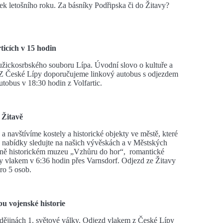
 letošního roku. Za básníky Podřipska či do Žitavy?
rticích v 15 hodin
užickosrbského souboru Lípa. Úvodní slovo o kultuře a
 Z České Lípy doporučujeme linkový autobus s odjezdem
tobus v 18:30 hodin z Volfartic.
 Žitavě
a navštívíme kostely a historické objekty ve městě, které
 nabídky sledujte na našich vývěskách a v Městských
urně historickém muzeu „Vzhůru do hor“, romantické
py vlakem v 6:36 hodin přes Varnsdorf. Odjezd ze Žitavy
ro 5 osob.
bu vojenské historie
 dějinách 1. světové války. Odjezd vlakem z České Lípy