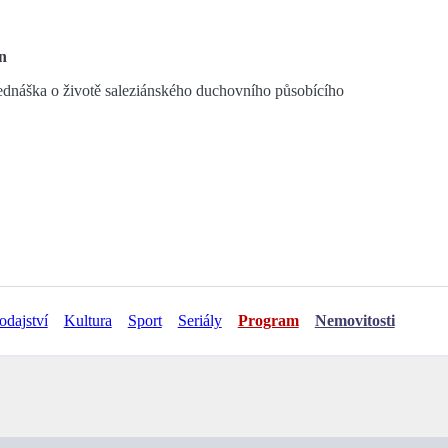
in
ednáška o životě saleziánského duchovního působícího
odajství
Kultura
Sport
Seriály
Program
Nemovitosti