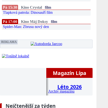
Pá 15:30
Kino Crystal
film
Tlapková patrola: Dinosauří film
Pá 17:00
Kino Máj Doksy
film
Spider-Man: Zbrusu nový den
REKLAMA
Magazín Lípa
Léto 2026
Archiv magazínu
Nejčtenější za týden