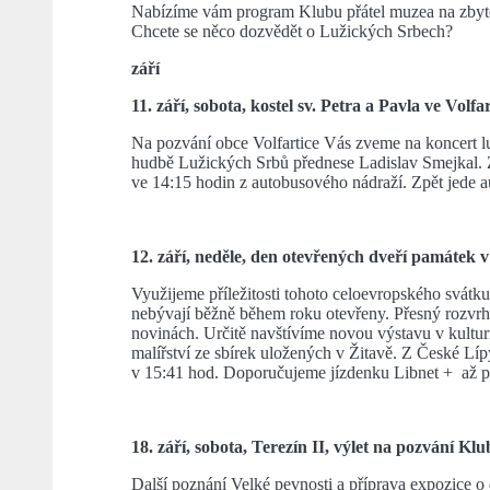
Nabízíme vám program Klubu přátel muzea na zbytek
Chcete se něco dozvědět o Lužických Srbech?
září
11. září, sobota, kostel sv. Petra a Pavla ve Volfa
Na pozvání obce Volfartice Vás zveme na koncert l
hudbě Lužických Srbů přednese Ladislav Smejkal.
ve 14:15 hodin z autobusového nádraží. Zpět jede au
12. září, neděle, den otevřených dveří památek v
Využijeme příležitosti tohoto celoevropského svátku 
nebývají běžně během roku otevřeny. Přesný rozvrh
novinách. Určitě navštívíme novou výstavu v kult
malířství ze sbírek uložených v Žitavě. Z České Lí
v 15:41 hod. Doporučujeme jízdenku Libnet + až p
18. září, sobota, Terezín II, výlet na pozvání Klu
Další poznání Velké pevnosti a příprava expozice o