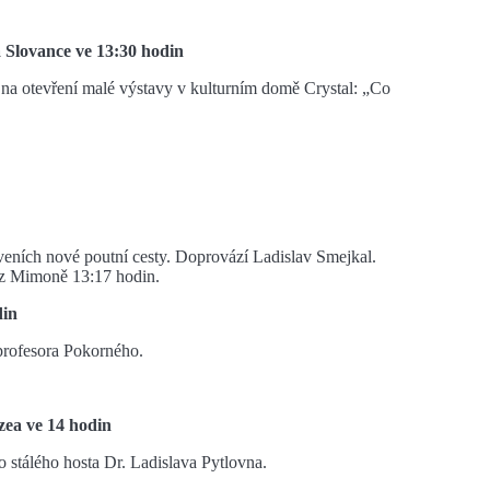
na Slovance ve 13:30 hodin
 na otevření malé výstavy v kulturním domě Crystal: „Co
veních nové poutní cesty. Doprovází Ladislav Smejkal.
 z Mimoně 13:17 hodin.
din
profesora Pokorného.
uzea ve 14 hodin
 stálého hosta Dr. Ladislava Pytlovna.