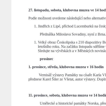
27. listopadu, sobota, klubovna muzea ve 14 hod
Podle možnosti uvedeme následující nebo alternativ
Jindřich z Lipé, příchod Lucemburků na česk
Přednáška Miloslava Sovadiny, nyní z Brna.
Velký obraz Českolipska s 210 diapozitivy 
letošního roku. Na začátku listopadu sdělíme
Sledujte na vývěskách a v Městských noviná
prosinec
1. prosince, středa, klubovna muzea v 16 hodin
Vernisáž výstavy Památky na císaře Karla VII,
přednese Karel Šiler ze Všetat, autor výstavy. Do
11. prosince, sobota, klubovna muzea ve 14 hodi
Umělecké a historické památky Norska, předn