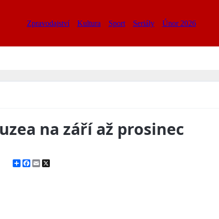
Zpravodajství
Kultura
Sport
Seriály
Únor 2026
zea na září až prosinec
Share
Facebook
Email
X