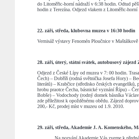
do Litoměřic-horní nádraží v 6:38 hodin. Odtud p
hodin z Terezína. Odjezd vlakem z Litoměřic-horní 
22. září, středa, klubovna muzea v 16:30 hodin
Vernisáž výstavy Fenomén Ploučnice v Maštálkově 
28. září, úterý, státní svátek, autobusový zájez
Odjezd z České Lípy od muzea v 7: 00 hodin. Tras
Čech) – Dobříň (rodná světnička Josefa Hory) – Be
literátů) – Krabčice (středisko českých evangelíků
hrobu praotce Čecha, básnické vyznání Řípu) – Čer
Bobše) – Vodochody (rodný domek básníka Václava 
zde příležitost k opožděnému obědu. Zájezd doprová
200,- Kč, prodej míst v muzeu od 1.9. 2010.
29. září, středa, Akademie J. A. Komenského, Ma
Na pozvání Akademie Vás zveme k přednáš