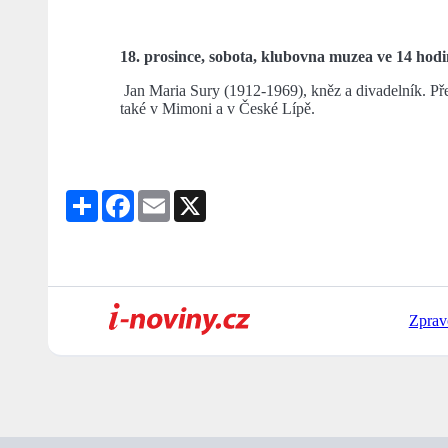
18. prosince, sobota, klubovna muzea ve 14 hod
Jan Maria Sury (1912-1969), kněz a divadelník. Př
také v Mimoni a v České Lípě.
Share
Facebook
Email
X
Zprav