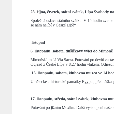
28. října, čtvrtek, státní svátek, Lípa Svobody 
Společná oslava státního svátku. V 15 hodin zveme
se nám nelíbí v České Lípě“
listopad
6. listopadu, sobota, dušičkový výlet do Mimoně
Mimoňská malá Via Sacra. Putování po devíti zasta
Odjezd z České Lípy v 8:27 hodin vlakem. Odjezd
13. listopadu, sobota, klubovna muzea ve 14 ho
Umělecké a historické památky Egypta, přednáška 
17. listopadu, středa, státní svátek, klubovna m
Putování po jižním Mexiku. Další vystoupení našeho