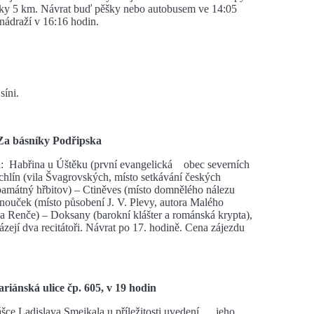
ěšky 5 km. Návrat buď pěšky nebo autobusem ve 14:05
nádraží v 16:16 hodin.
síni.
d Za básníky Podřipska
a: Habřina u Úštěku (první evangelická obec severních
chlín (vila Švagrovských, místo setkávání českých
, památný hřbitov) – Ctiněves (místo domnělého nálezu
nouček (místo působení J. V. Plevy, autora Malého
Renče) – Doksany (barokní klášter a románská krypta),
zejí dva recitátoři. Návrat po 17. hodině. Cena zájezdu
riánská ulice čp. 605, v 19 hodin
ce Ladislava Smejkala u příležitosti uvedení jeho