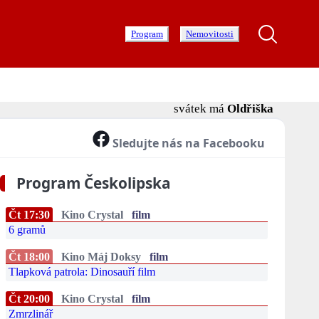
Program
Nemovitosti
svátek má
Oldřiška
Sledujte nás na Facebooku
Program Českolipska
Čt 17:30
Kino Crystal
film
6 gramů
Čt 18:00
Kino Máj Doksy
film
Tlapková patrola: Dinosauří film
Čt 20:00
Kino Crystal
film
Zmrzlinář