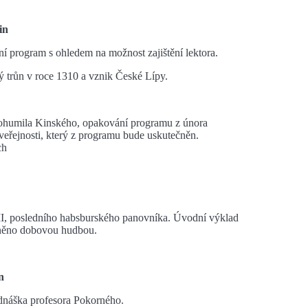
in
ní program s ohledem na možnost zajištění lektora.
ý trůn v roce 1310 a vznik České Lípy.
Bohumila Kinského, opakování programu z února
 veřejnosti, který z programu bude uskutečněn.
ch
 posledního habsburského panovníka. Úvodní výklad
plněno dobovou hudbou.
n
áška profesora Pokorného.