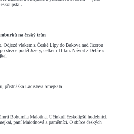
Českolipsku.
ucemburků na český trůn
ice. Odjezd vlakem z České Lípy do Bakova nad Jizerou
po stezce podél Jizery, celkem 11 km. Návrat z Debře s
jkal
 přednáška Ladislava Smejkala
 úmrtí Bohumila Malotína. Učinkují českolipští hudebníci,
Smejkal, paní Malotínová a pamětníci. O sbírce českých