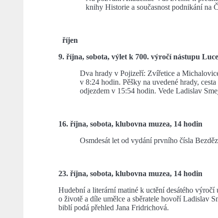
knihy Historie a současnost podnikání na 
říjen
9. října, sobota, výlet k 700. výročí nástupu L
Dva hrady v Pojizeří: Zvířetice a Michalov
v 8:24 hodin. Pěšky na uvedené hrady, cesta 
odjezdem v 15:54 hodin. Vede Ladislav Sme
16. října, sobota, klubovna muzea, 14 hodin
Osmdesát let od vydání prvního čísla Bezdězu,
23. října, sobota, klubovna muzea, 14 hodin
Hudební a literární matiné k uctění desátého výročí
o životě a díle umělce a sběratele hovoří Ladislav 
biblí podá přehled Jana Fridrichová.