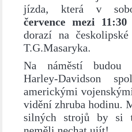
jízda, která v so
července mezi 11:30
dorazí na českolipské
T.G.Masaryka.
Na náměstí budou 
Harley-Davidson spo
americkými vojenskými
vidění zhruba hodinu. 
silných strojů by si 
neměli nechat ujít!