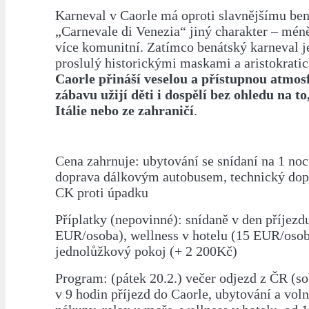
Karneval v Caorle má oproti slavnějšímu be
„Carnevale di Venezia“ jiný charakter – mén
více komunitní. Zatímco benátský karneval j
proslulý historickými maskami a aristokratic
Caorle přináší veselou a přístupnou atmosf
zábavu užijí děti i dospělí bez ohledu na to,
Itálie nebo ze zahraničí
.
Cena zahrnuje: ubytování se snídaní na 1 noc
doprava dálkovým autobusem, technický dopr
CK proti úpadku
Příplatky (nepovinné): snídaně v den příjezd
EUR/osoba), wellness v hotelu (15 EUR/osob
jednolůžkový pokoj (+ 2 200Kč)
Program: (pátek 20.2.) večer odjezd z ČR (so
v 9 hodin příjezd do Caorle, ubytování a vol