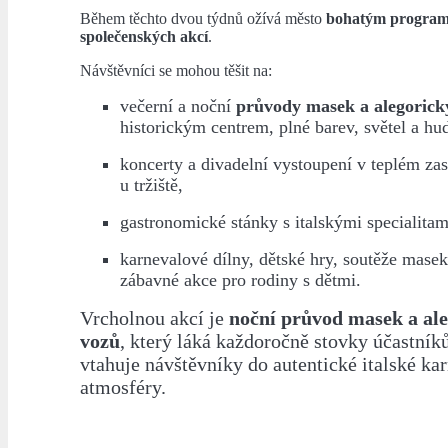
Během těchto dvou týdnů ožívá město
bohatým program
společenských akcí
.
Návštěvníci se mohou těšit na:
večerní a noční
průvody masek a alegorick
historickým centrem, plné barev, světel a hu
koncerty a divadelní vystoupení v teplém za
u tržiště,
gastronomické stánky s italskými specialitam
karnevalové dílny, dětské hry, soutěže mase
zábavné akce pro rodiny s dětmi.
Vrcholnou akcí je
noční průvod masek a al
vozů
, který láká každoročně stovky účastníků
vtahuje návštěvníky do autentické italské ka
atmosféry.