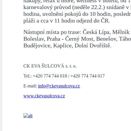
nákupy, relax u moře, wellness v hotelu, od 
karnevalový průvod (neděle 22.2.) snídaně v 
hodina, uvolnění pokojů do 10 hodin, posled
pláži a cca v 11 hodin odjezd do ČR.
Nástupní místa po trase: Česká Lípa, Mělník
Boleslav, Praha - Černý Most, Benešov, Tábo
Budějovice, Kaplice, Dolní Dvořiště.
CK EVA ŠULCOVÁ s. r. o.
Tel.: +420 774 744 018 / +420 774 744 017
E-mail:
info@ckevasulcova.cz
www.ckevasulcova.cz