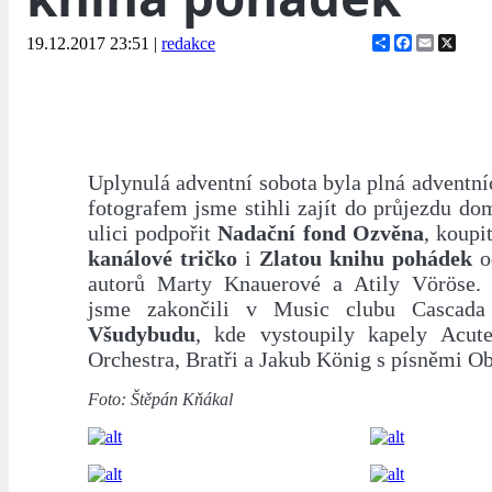
Share
Facebook
Email
X
19.12.2017 23:51
|
redakce
Uplynulá adventní sobota byla plná adventní
fotografem jsme stihli zajít do průjezdu d
ulici podpořit
Nadační fond Ozvěna
, koupi
kanálové tričko
i
Zlatou knihu pohádek
o
autorů Marty Knauerové a Atily Vöröse. 
jsme zakončili v Music clubu Casca
Všudybudu
, kde vystoupily kapely Acut
Orchestra, Bratři a Jakub König s písněmi Ob
Foto: Štěpán Kňákal