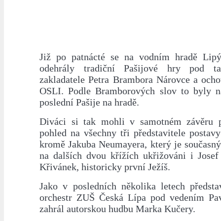
Již po patnácté se na vodním hradě Lip
odehrály tradiční Pašijové hry pod ta
zakladatele Petra Brambora Nárovce a ocho
OSLI. Podle Bramborových slov to byly n
poslední Pašije na hradě.
Diváci si tak mohli v samotném závěru p
pohled na všechny tři představitele postavy
kromě Jakuba Neumayera, který je současný
na dalších dvou křížích ukřižováni i Jose
Křivánek, historicky první Ježíš.
Jako v posledních několika letech předsta
orchestr ZUŠ Česká Lípa pod vedením Pav
zahrál autorskou hudbu Marka Kučery.