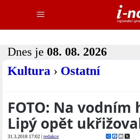
Dnes je
08. 08. 2026
Kultura
›
Ostatní
FOTO: Na vodním 
Lipý opět ukřižoval
Share
Facebook
Email
X
31.3.2018 17:02
|
redakce