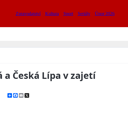
Zpravodajství
Kultura
Sport
Seriály
Únor 2026
a Česká Lípa v zajetí
Share
Facebook
Email
X