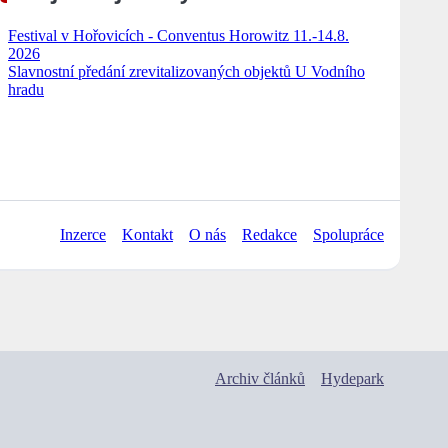
Festival v Hořovicích - Conventus Horowitz 11.-14.8.
2026
Slavnostní předání zrevitalizovaných objektů U Vodního
hradu
Inzerce
Kontakt
O nás
Redakce
Spolupráce
Archiv článků
Hydepark