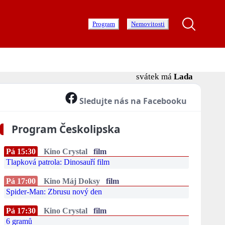
Program
Nemovitosti
svátek má
Lada
Sledujte nás na Facebooku
Program Českolipska
Pá 15:30
Kino Crystal
film
Tlapková patrola: Dinosauří film
Pá 17:00
Kino Máj Doksy
film
Spider-Man: Zbrusu nový den
Pá 17:30
Kino Crystal
film
6 gramů