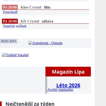
Pá 20:00
Kino Crystal
film
Zmrzlinář
Pá 20:00
KD Crystal
zábava
Taneční večírek
REKLAMA
Magazín Lípa
Léto 2026
Archiv magazínu
Nejčtenější za týden