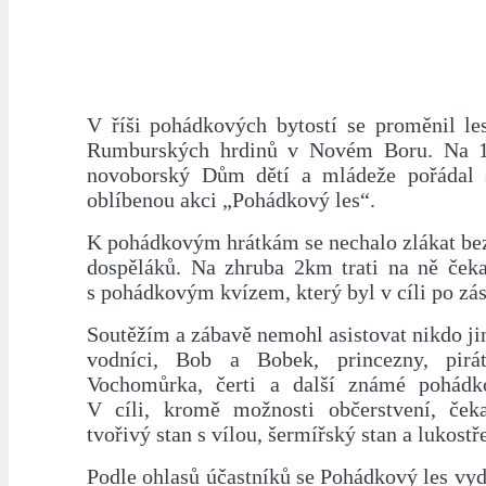
V říši pohádkových bytostí se proměnil les
Rumburských hrdinů v Novém Boru. Na 1.
novoborský Dům dětí a mládeže pořádal s
oblíbenou akci „Pohádkový les“.
K pohádkovým hrátkám se nechalo zlákat bez
dospěláků. Na zhruba 2km trati na ně čeka
s pohádkovým kvízem, který byl v cíli po zá
Soutěžím a zábavě nemohl asistovat nikdo ji
vodníci, Bob a Bobek, princezny, pirá
Vochomůrka, čerti a další známé pohádko
V cíli, kromě možnosti občerstvení, ček
tvořivý stan s vílou, šermířský stan a lukostř
Podle ohlasů účastníků se Pohádkový les vyda