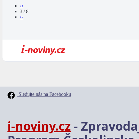
‹‹
3 / 8
››
Sledujte nás na Facebooku
i-noviny.cz
- Zpravodaj