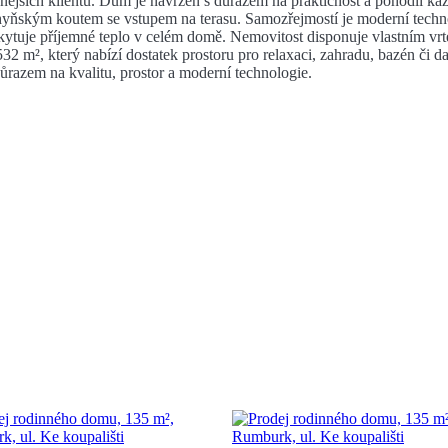
nějších klientů. Dům je navržen s důrazem na praktičnost a pohodlí ka
hyňským koutem se vstupem na terasu. Samozřejmostí je moderní technol
tuje příjemné teplo v celém domě. Nemovitost disponuje vlastním vrte
2 m², který nabízí dostatek prostoru pro relaxaci, zahradu, bazén či dal
 důrazem na kvalitu, prostor a moderní technologie.