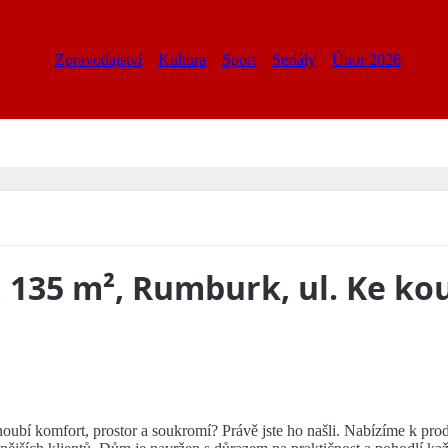
Zpravodajství
Kultura
Sport
Seriály
Únor 2026
135 m², Rumburk, ul. Ke kou
ubí komfort, prostor a soukromí? Právě jste ho našli. Nabízíme k pro