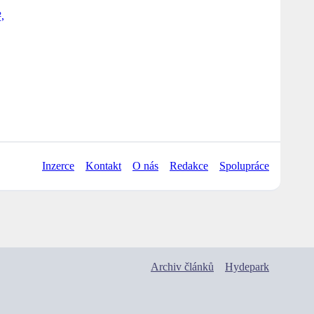
Inzerce
Kontakt
O nás
Redakce
Spolupráce
Archiv článků
Hydepark