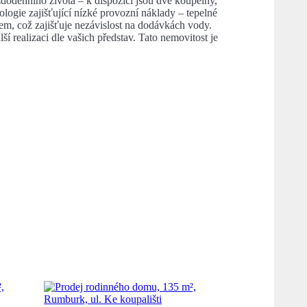
ždodenního života – k dispozici jsou dvě koupelny,
ogie zajišťující nízké provozní náklady – tepelné
m, což zajišťuje nezávislost na dodávkách vody.
ší realizaci dle vašich představ. Tato nemovitost je