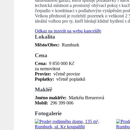
samostatnou garáží, která splňuje požadavky i nároč
technická místnost a prostorný obývací pokoj s kuc
čerpadlo v kombinaci s podlahovým vytápěním posky
Velkou předností je rozlehlý pozemek o velikosti 2 53
ideální volbou pro ty, kteří hledají klidné bydlení s
Odkaz na inzerát na webu kanceláře
Lokalita
Město/Obec:
Rumburk
Cena
Cena:
9 850 000 Kč
za nemovitost
Provize:
včetně provize
Poplatky:
včetně poplatků
Makléř
Jméno makléře:
Markéta Breuerová
Mobil:
296 399 006
Fotogalerie