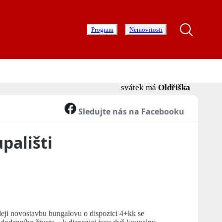
Program
Nemovitosti
svátek má
Oldřiška
Sledujte nás na Facebooku
pališti
deji novostavbu bungalovu o dispozici 4+kk se