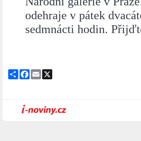
Národní galerie v Praze.
odehraje v pátek dvacát
sedmnácti hodin. Přijďt
Share
Facebook
Email
X