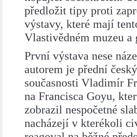
předložit tipy proti zap
výstavy, které mají tent
Vlastivědném muzeu a g
První výstava nese náze
autorem je přední český
současnosti Vladimír F
na Francisca Goyu, kte
zobrazil nespočetné slab
nacházejí v kterékoli c
reagoval na běžné před