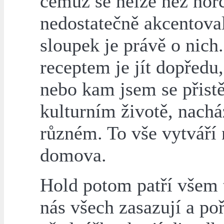
čemuž se nelze než hoř
nedostatečně akcentoval 
sloupek je právě o nich
receptem je jít dopředu,
nebo kam jsem se přistě
kulturním životě, nachá
různém. To vše vytváří n
domova.
Hold potom patří všem t
nás všech zasazují a poř