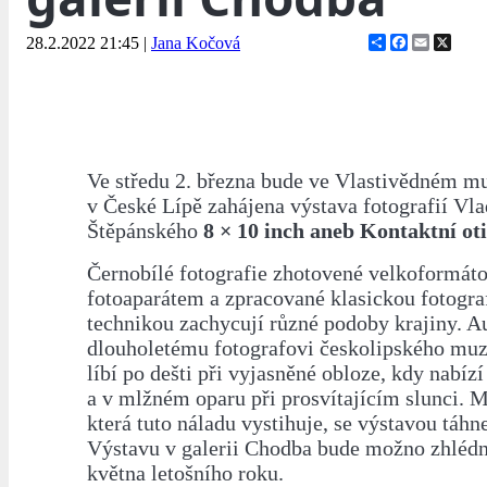
Share
Facebook
Email
X
28.2.2022 21:45
|
Jana Kočová
Ve středu 2. března bude ve Vlastivědném mu
v České Lípě zahájena výstava fotografií Vl
Štěpánského
8 × 10 inch aneb Kontaktní ot
Černobílé fotografie zhotovené velkoformá
fotoaparátem a zpracované klasickou fotogra
technikou zachycují různé podoby krajiny. A
dlouholetému fotografovi českolipského muze
líbí po dešti při vyjasněné obloze, kdy nabíz
a v mlžném oparu při prosvítajícím slunci. M
která tuto náladu vystihuje, se výstavou táhne
Výstavu v galerii Chodba bude možno zhlédn
května letošního roku.