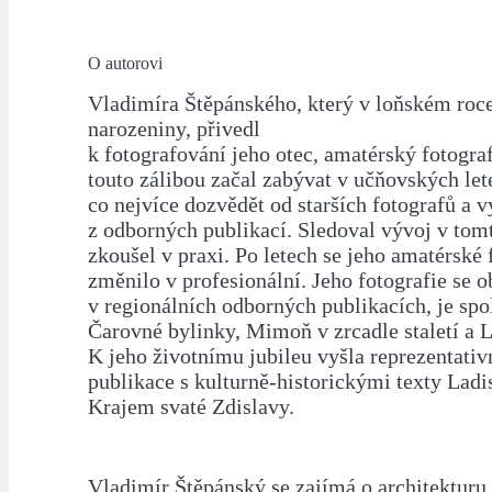
O autorovi
Vladimíra Štěpánského, který v loňském roce
narozeniny, přivedl
k fotografování jeho otec, amatérský fotograf
touto zálibou začal zabývat v učňovských let
co nejvíce dozvědět od starších fotografů a v
z odborných publikací. Sledoval vývoj v tom
zkoušel v praxi. Po letech se jeho amatérské
změnilo v profesionální. Jeho fotografie se o
v regionálních odborných publikacích, je sp
Čarovné bylinky, Mimoň v zrcadle staletí a L
K jeho životnímu jubileu vyšla reprezentativ
publikace s kulturně-historickými texty Lad
Krajem svaté Zdislavy.
Vladimír Štěpánský se zajímá o architekturu a