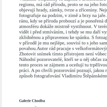
regionu, má rád přírodu, proto se na jeho fot
objevují hrady, zámky, tvrze a zříceniny. Nej
fotografuje na podzim, v zimě a brzy na jaře
ránu, kdy se příroda probouzí a je ponořená d
atmosféru dokáže mistrně vystihnout. V ter
vidět i před stmíváním, i tehdy se mu daří vy
zklidněnou a připravenou ke spánku. S fotoa
v přírodě je mu nejlépe, souvisí to s jeho sa
povahou.Autor rád pracuje s velkoformátový
Zhotovit snímek tímto přístrojem není vůbec
Náhodní pozorovatelé, kteří se u něj občas zas
tento proces se zájmem a oceňují tu trpělivo
práci. A po chvíli pozorování poznají, jakou 
způsob fotografování Vladimíru Štěpánskému
Galerie Chodba