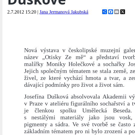
Share
Facebook
Email
X
2.7.2012 15:20
|
Jana Jermanová Jakubská
Nová výstava v českolipské muzejní galer
název „Otisky Ze mě“ a představí tvorb
malířky Moniky Holečkové a sochařky Jos
Jejich společným tématem se stala země, z
živel, ze které vychází hmota a tvar, a z
dávající podmínky pro život a život sám.
Josefína Dušková absolvovala Akademii v
v Praze v ateliéru figurálního sochařství a 
je členkou spolku Umělecká Beseda.
s nestálými materiály jako jsou vosk, 
pigmenty a sádra. Ve své tvorbě se často 
základním tématem pro ni bylo zrození a po