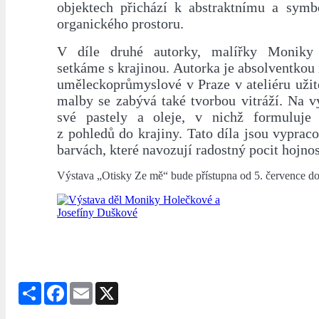
objektech přichází k abstraktnímu a symb
organického prostoru.
V díle druhé autorky, malířky Moniky
setkáme s krajinou. Autorka je absolventkou
uměleckoprůmyslové v Praze v ateliéru uži
malby se zabývá také tvorbou vitráží. Na v
své pastely a oleje, v nichž formuluje 
z pohledů do krajiny. Tato díla jsou vyprac
barvách, které navozují radostný pocit hojno
Výstava „Otisky Ze mě“ bude přístupna od 5. července do
Share
Facebook
Email
X