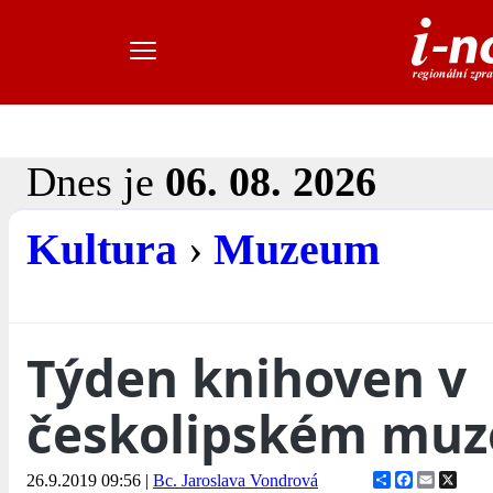
Dnes je
06. 08. 2026
Kultura
›
Muzeum
Týden knihoven v
českolipském muz
Share
Facebook
Email
X
26.9.2019 09:56
|
Bc. Jaroslava Vondrová