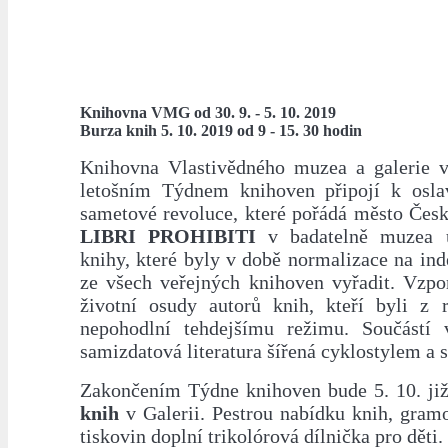
Knihovna VMG od 30. 9. - 5. 10. 2019
Burza knih 5. 10. 2019 od 9 - 15. 30 hodin
Knihovna Vlastivědného muzea a galerie 
letošním Týdnem knihoven připojí k osla
sametové revoluce, které pořádá město Česk
LIBRI PROHIBITI
v badatelně muzea u
knihy, které byly v době normalizace na in
ze všech veřejných knihoven vyřadit. Vz
životní osudy autorů knih, kteří byli z
nepohodlní tehdejšímu režimu. Součástí 
samizdatová literatura šířená cyklostylem a 
Zakončením Týdne knihoven bude 5. 10. již
knih
v Galerii. Pestrou nabídku knih, gram
tiskovin doplní trikolórová dílnička pro děti.