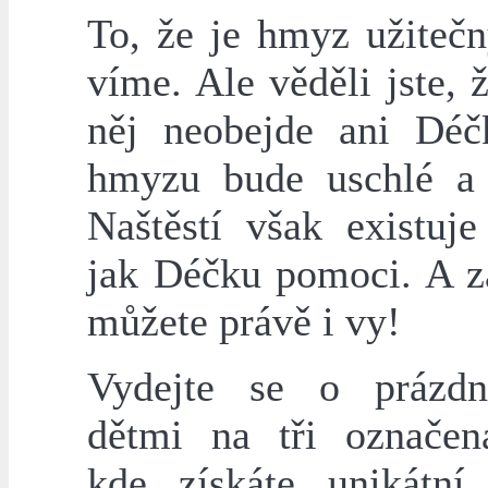
To, že je hmyz užitečn
víme. Ale věděli jste, 
něj neobejde ani Dé
hmyzu bude uschlé a 
Naštěstí však existuje
jak Déčku pomoci. A za
můžete právě i vy!
Vydejte se o prázdn
dětmi na tři označen
kde získáte unikátn