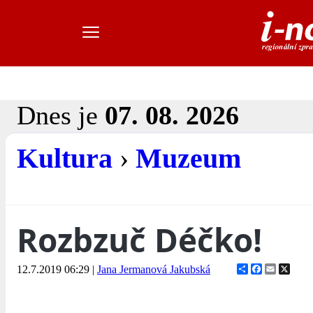
Dnes je
07. 08. 2026
Kultura
›
Muzeum
Rozbzuč Déčko!
Share
Facebook
Email
X
12.7.2019 06:29
|
Jana Jermanová Jakubská