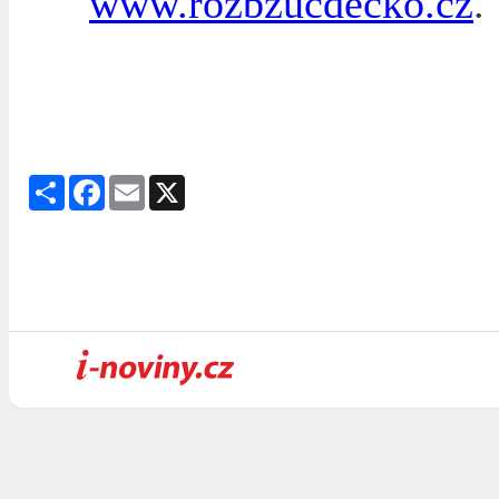
www.rozbzucdecko.cz
.
Share
Facebook
Email
X