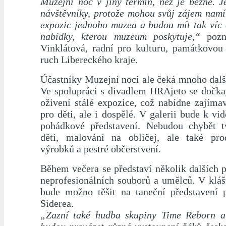
Muzejní noc v jiný termín, než je běžné. J
návštěvníky, protože mohou svůj zájem namí
expozic jednoho muzea a budou mít tak víc 
nabídky, kterou muzeum poskytuje,“
pozn
Vinklátová, radní pro kulturu, památkovou 
ruch Libereckého kraje.
Účastníky Muzejní noci ale čeká mnoho dalš
Ve spolupráci s divadlem HRAjeto se dočk
oživení stálé expozice, což nabídne zajíma
pro děti, ale i dospělé. V galerii bude k vi
pohádkové představení. Nebudou chybět t
děti, malování na obličej, ale také pro
výrobků a pestré občerstvení.
Během večera se představí několik dalších p
neprofesionálních souborů a umělců. V kláš
bude možno těšit na taneční představení 
Siderea.
„Zazní také hudba skupiny Time Reborn a