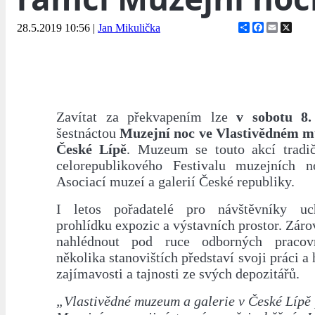
Share
Facebook
Email
X
28.5.2019 10:56
|
Jan Mikulička
Zavítat za překvapením lze
v sobotu 8.
šestnáctou
Muzejní noc ve Vlastivědném mu
České Lípě
. Muzeum se touto akcí tradi
celorepublikového Festivalu muzejních n
Asociací muzeí a galerií České republiky.
I letos pořadatelé pro návštěvníky uch
prohlídku expozic a výstavních prostor. Zár
nahlédnout pod ruce odborných pracov
několika stanovištích představí svoji práci a
zajímavosti a tajnosti ze svých depozitářů.
„Vlastivědné muzeum a galerie v České Lípě