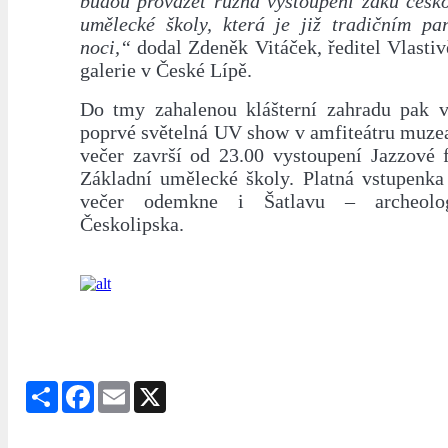
budou provázet různá vystoupení žáků česko
umělecké školy, která je již tradičním pa
noci,“
dodal Zdeněk Vitáček, ředitel Vlasti
galerie v České Lípě.
Do tmy zahalenou klášterní zahradu pak v
poprvé světelná UV show v amfiteátru muzea
večer završí od 23.00 vystoupení Jazzové
Základní umělecké školy. Platná vstupenka
večer odemkne i Šatlavu – archeol
Českolipska.
Share
Facebook
Email
X