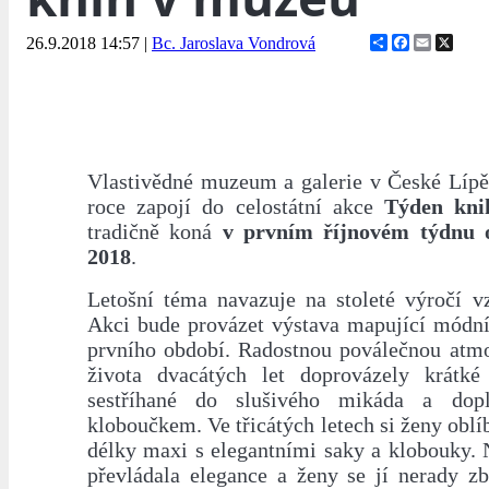
Share
Facebook
Email
X
26.9.2018 14:57
|
Bc. Jaroslava Vondrová
Vlastivědné muzeum a galerie v České Lípě 
roce zapojí do celostátní akce
Týden kni
tradičně koná
v prvním říjnovém týdnu o
2018
.
Letošní téma navazuje na stoleté výročí vz
Akci bude provázet výstava mapující módní 
prvního období. Radostnou poválečnou atm
života dvacátých let doprovázely krátké
sestříhané do slušivého mikáda a dop
kloboučkem. Ve třicátých letech si ženy oblíb
délky maxi s elegantními saky a klobouky. 
převládala elegance a ženy se jí nerady zb