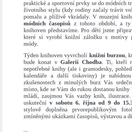
praktické a sportovní prvky se do módních 
životního stylu (kdy rodiny začaly trávit vo
pomalu a plíživě vkrádaly. V muzejní knih
módních časopisů
z tohoto období, a t
knihoven představíme. Pro děti jsme připrav
které si vyrobí knižní záložku s motivy 
módy.
Týden knihoven vyvrcholí
knižní burzou
, k
bude konat v
Galerii Chodba
. Ti, kteří 
nepotřebné knihy (ale i gramodesky, pohledn
kalendáře a další tiskoviny) je nabídno
zkušenostech z minulých burz Vás srdečn
místo, kde se Vám do rukou dostanou knihy 
mládí, zaujmou Vás vazby knih, ilustrace
uskuteční
v sobotu 6. října od 9 do 15.
stylově doplněna prvorepublikovým fot
zmíněnými ukázkami časopisů, výstavou a dí