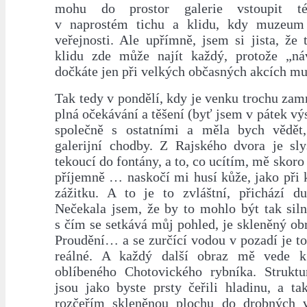
mohu do prostor galerie vstoupit té
v naprostém tichu a klidu, kdy muzeum 
veřejnosti. Ale upřímně, jsem si jista, že
klidu zde může najít každý, protože „ná
dočkáte jen při velkých občasných akcích mu
Tak tedy v pondělí, kdy je venku trochu za
plná očekávání a těšení (byť jsem v pátek vý
společně s ostatními a měla bych vědět,
galerijní chodby. Z Rajského dvora je sl
tekoucí do fontány, a to, co ucítím, mě skoro
příjemně … naskočí mi husí kůže, jako při
zážitku. A to je to zvláštní, přichází du
Nečekala jsem, že by to mohlo být tak silné
s čím se setkává můj pohled, je skleněný ob
Proudění… a se zurčící vodou v pozadí je t
reálné. A každý další obraz mě vede 
oblíbeného Chotovického rybníka. Strukt
jsou jako byste prsty čeřili hladinu, a t
rozčeřím skleněnou plochu do drobných v