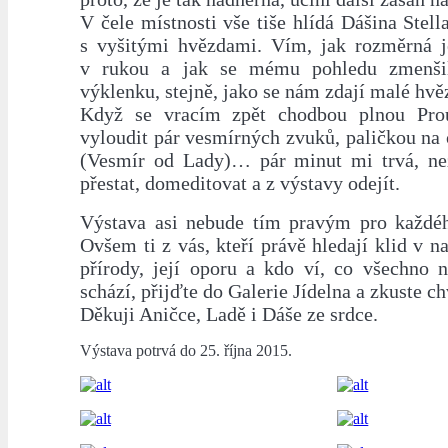
V čele místnosti vše tiše hlídá Dášina Stel
s vyšitými hvězdami. Vím, jak rozměrná j
v rukou a jak se mému pohledu zmenši
výklenku, stejně, jako se nám zdají malé hvě
Když se vracím zpět chodbou plnou Pro
vyloudit pár vesmírných zvuků, paličkou na
(Vesmír od Lady)… pár minut mi trvá, ne
přestat, domeditovat a z výstavy odejít.
Výstava asi nebude tím pravým pro každé
Ovšem ti z vás, kteří právě hledají klid v na
přírody, její oporu a kdo ví, co všechno 
schází, přijďte do Galerie Jídelna a zkuste ch
Děkuji Aničce, Ladě i Dáše ze srdce.
Výstava potrvá do 25. října 2015.