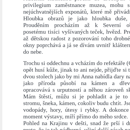
privilegium zaměstnance muzea, mohu s
nejúchvatnějších exponátů, které mě přivád
Hloubka obrazů je jako hloubka duše, 
Prouděním procházím až k Severní obl
posetému tisíci vyšívaných teček, hvězd. Pr
až dětskou radost z pozorování toho drobn
okny poprchává a já se dívám uvnitř klášte
do nebe.
Trochu si oddechnu a vcházím do refektáře (G
opět husí kůže, jinak to ani nejde, přijďte si
dvou stolech jako by mi Anna nabídla dary n
jako příroda působí na kámen a dřev
opracovává s urputností a něhou zároveň sk
Mám štěstí, můžu si je pohladit a je to 
stromu, šneka, kámen, cokoliv budu chtít. Jso
vodopády, hory, útesy i rybky. A dokonce
moment výstavy, míří přímo do mého srdce.
Pohled na Krajinu v dešti, snad že prší i 
proto, že je tak nádherná, učiní další zásah n