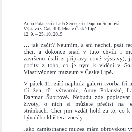
Anna Polanská / Lada Semecká / Dagmar Šubrtová
Výstava v Galerii Jídelna v České Lípě
12. 9. – 25. 10. 2015
… jak začít? Neumím, a ani nechci, psát re
chci, a dokonce snad v tuto chvíli i m
završeno úsilí z přípravy nové výstavy), j
pocity z toho, co je nyní k vidění v Gale
Vlastivědném muzeum v České Lípě.
V pátek 11. září naplnila galerii tvorba tří 
tří žen, tří výtvarnic, Anny Polanské, 
Dagmar Šubrtové. Nebudu zde popisovat j
životy, o nich si můžete přečíst na j
stránkách. Chci jim vzdát hold za to, co k
bývalého kláštera vnesly.
Jako zaměstnanec muzea mám obrovskou vý