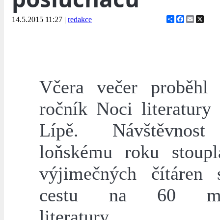
Share
Facebook
Email
X
14.5.2015 11:27
|
redakce
Včera večer proběhl j
ročník Noci literatury
Lípě. Návštěvnost
loňskému roku stoup
výjimečných čítáren 
cestu na 60 mil
literatury.