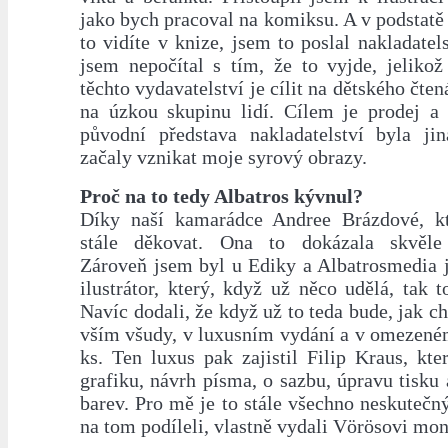
jako bych pracoval na komiksu. A v podstatě 
to vidíte v knize, jsem to poslal nakladatel
jsem nepočítal s tím, že to vyjde, jelikož
těchto vydavatelství je cílit na dětského čte
na úzkou skupinu lidí. Cílem je prodej a 
původní představa nakladatelství byla ji
začaly vznikat moje syrový obrazy.
Proč na to tedy Albatros kývnul?
Díky naší kamarádce Andree Brázdové, k
stále děkovat. Ona to dokázala skvěle 
Zároveň jsem byl u Ediky a Albatrosmedia j
ilustrátor, který, když už něco udělá, tak 
Navíc dodali, že když už to teda bude, jak ch
vším všudy, v luxusním vydání a v omezené
ks. Ten luxus pak zajistil Filip Kraus, kte
grafiku, návrh písma, o sazbu, úpravu tisku 
barev. Pro mě je to stále všechno neskutečný
na tom podíleli, vlastně vydali Vörösovi mon