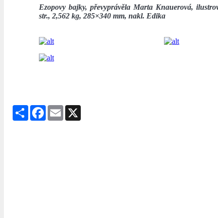
Ezopovy bajky, převyprávěla Marta Knauerová, ilustrov
str., 2,562 kg, 285×340 mm, nakl. Edika
Share
Facebook
Email
X