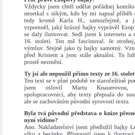
Vždycky jsem chtěl udělat pořádnej komiks
nesetkal s nikým, kdo by mi napsal příběh 
tedy kromě Karla H., samozřejmě, a j
vzpomněl, jaký krásný bajky vyprávěl Ezop 
se daly ilustrovat. Sedl jsem k internetu a 
16. století. Ten mě fascinoval. Je strohej
výmluv. Stejně jako ty bajky samotný. Vzni
před Kristem a jsou stále aktuální. To lid
prostě nezmění.
Ty jsi ale nepoužil přímo texty ze 16. stolet
Ten text se v plné podobě ve staročeštině pou
jsem oslovil Martu Knauerovou,
spolupracovnici, aby texty přepsala do sou
ale se zachováním původní syrovosti textu.
Byla tvá původní představa o knize přesně
nyní vidíme?
Ano. Nakladatelství jsem předložil bajky L
vlku a beránku. Přistoupil jsem k ilustraci