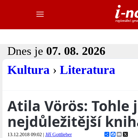
Dnes je
07. 08. 2026
Kultura
›
Literatura
Atila Vörös: Tohle 
nejdůležitější kni
Share
Facebook
Email
X
13.12.2018 09:02
|
Jiří Gottlieber