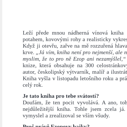
Leží přede mnou nádherná vínová kniha
potahem, kovovými rohy a realisticky vykre
Když ji otevřu, zařve na mě rozzuřená hlav
krve.
„Já vím, kniha není pro nejmenší, ale 
myslim, že to pro ně Ezop ani nezamýšlel,“
knize, která obsahuje na 300 celostránkový
autor, českolipský výtvarník, malíř a ilustr
Kniha vyšla v listopadu letošního roku a prá
celý rok.
Je tato kniha pro tebe svátostí?
Doufám, že ten pocit vyvolává. A ano, to
nejdůležitější kniha. Tohle jsem zcela já
vymyslel a zrealizoval se vším všudy.
Proč právě Ezopovy bajky?