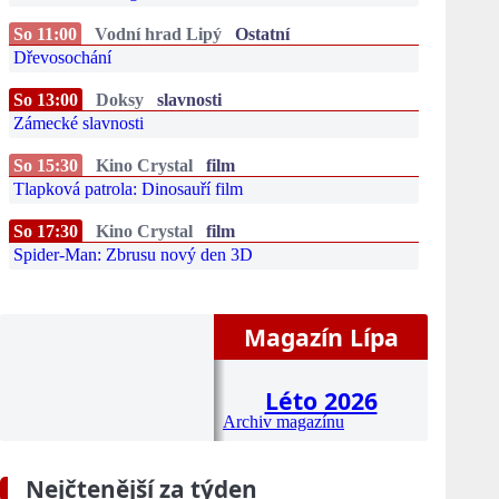
So 11:00
Vodní hrad Lipý
Ostatní
Dřevosochání
So 13:00
Doksy
slavnosti
Zámecké slavnosti
So 15:30
Kino Crystal
film
Tlapková patrola: Dinosauří film
So 17:30
Kino Crystal
film
Spider-Man: Zbrusu nový den 3D
Magazín Lípa
Léto 2026
Archiv magazínu
Nejčtenější za týden