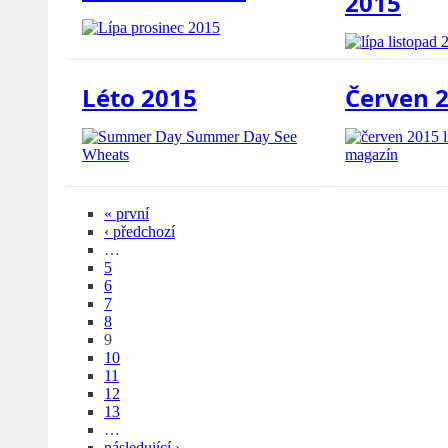
2015
Léto 2015
Červen 
« první
‹ předchozí
…
5
6
7
8
9
10
11
12
13
…
následující ›