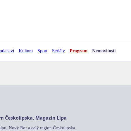
odajství
Kultura
Sport
Seriály
Program
Nemovitosti
am Českolipska, Magazín Lípa
Lípu, Nový Bor a celý region Českolipska.