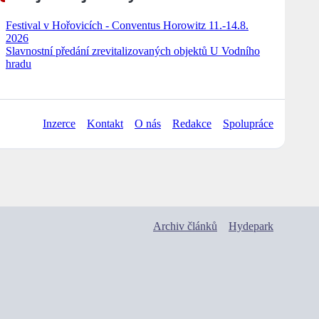
Festival v Hořovicích - Conventus Horowitz 11.-14.8.
2026
Slavnostní předání zrevitalizovaných objektů U Vodního
hradu
Inzerce
Kontakt
O nás
Redakce
Spolupráce
Archiv článků
Hydepark