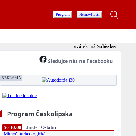
Program
Nemovitosti
svátek má
Soběslav
Sledujte nás na Facebooku
REKLAMA
Program Českolipska
So 10:00
Jinde
Ostatní
Mimoň archeologická