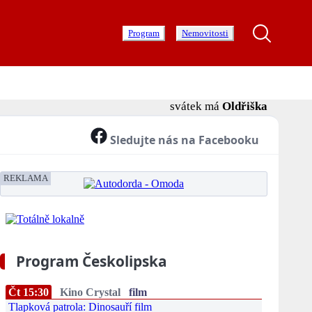
Program
Nemovitosti
svátek má
Oldřiška
Sledujte nás na Facebooku
REKLAMA
Program Českolipska
Čt 15:30
Kino Crystal
film
Tlapková patrola: Dinosauří film