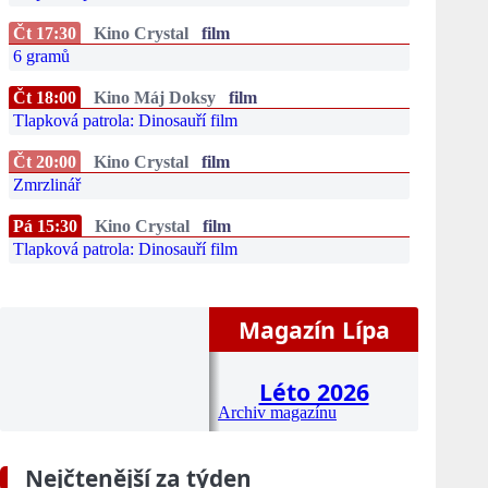
Čt 17:30
Kino Crystal
film
6 gramů
Čt 18:00
Kino Máj Doksy
film
Tlapková patrola: Dinosauří film
Čt 20:00
Kino Crystal
film
Zmrzlinář
Pá 15:30
Kino Crystal
film
Tlapková patrola: Dinosauří film
Magazín Lípa
Léto 2026
Archiv magazínu
Nejčtenější za týden