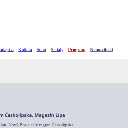
odajství
Kultura
Sport
Seriály
Program
Nemovitosti
am Českolipska, Magazín Lípa
Lípu, Nový Bor a celý region Českolipska.