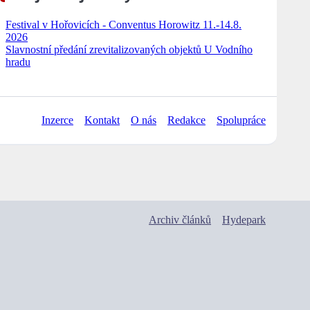
Festival v Hořovicích - Conventus Horowitz 11.-14.8.
2026
Slavnostní předání zrevitalizovaných objektů U Vodního
hradu
Inzerce
Kontakt
O nás
Redakce
Spolupráce
Archiv článků
Hydepark