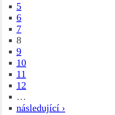
5
6
7
8
9
10
11
12
…
následující ›